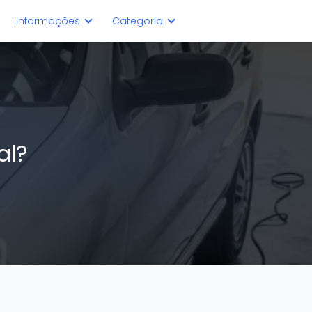
Iinformações
Categoria
al?