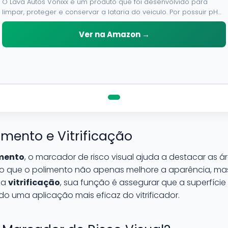
O Lava Autos Vonixx e um produto que foi desenvolvido para
limpar, proteger e conservar a lataria do veiculo. Por possuir pH
neutro, pode ser aplicado em qualquer superficie sem correr o
risco de danifica-la.
Ver na Amazon →
mento e Vitrificação
mento
, o marcador de risco visual ajuda a destacar as 
do que o polimento não apenas melhore a aparência, 
na
vitrificação
, sua função é assegurar que a superfíci
do uma aplicação mais eficaz do vitrificador.