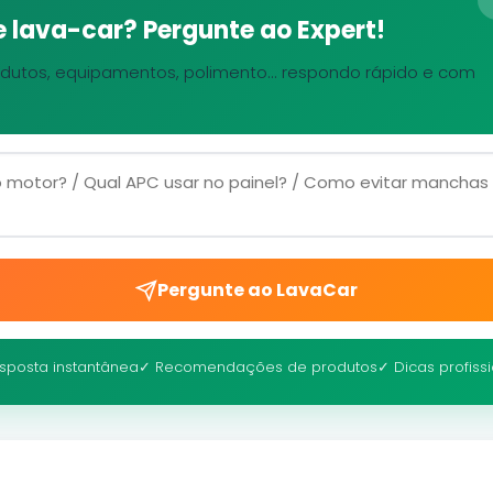
 lava-car? Pergunte ao Expert!
dutos, equipamentos, polimento... respondo rápido e com
Pergunte ao LavaCar
sposta instantânea
✓ Recomendações de produtos
✓ Dicas profiss