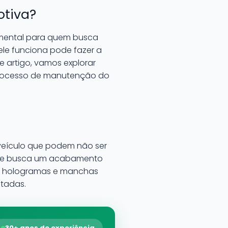
otiva?
amental para quem busca
le funciona pode fazer a
e artigo, vamos explorar
processo de manutenção do
m veículo que podem não ser
ta que busca um acabamento
os, hologramas e manchas
ntadas.
30+ anos de experiência