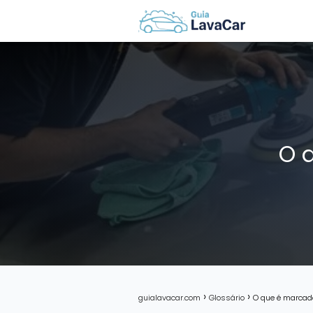
O 
guialavacar.com
Glossário
O que é marcado