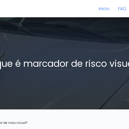
Inicio
FAQ
que é marcador de risco visu
r de risco visual?