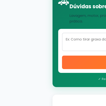
🚗
Dúvidas sobre
Lavagem, motor, pro
prática.
✓ Re