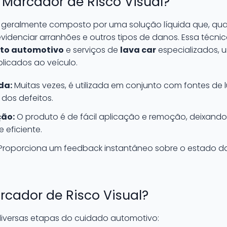
Marcador de Risco Visual?
é geralmente composto por uma solução líquida que, qua
evidenciar arranhões e outros tipos de danos. Essa técni
to automotivo
e serviços de
lava car
especializados, 
licados ao veículo.
da:
Muitas vezes, é utilizada em conjunto com fontes de 
 dos defeitos.
ção:
O produto é de fácil aplicação e remoção, deixand
e eficiente.
Proporciona um feedback instantâneo sobre o estado da 
arcador de Risco Visual?
iversas etapas do cuidado automotivo: