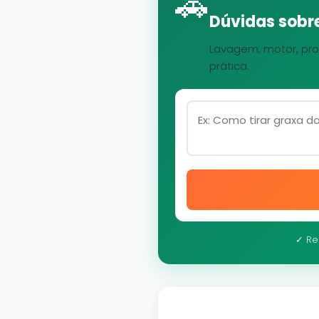
🚗
Dúvidas sobre
Lavagem, motor, pro
prática.
✓ Re