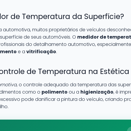
or de Temperatura da Superfície?
 automotiva, muitos proprietários de veículos desconh
superfície de seus automóveis. O
medidor de temperatu
profissionais do detalhamento automotivo, especialment
imento
e a
vitrificação
.
ontrole de Temperatura na Estétic
omotiva
, o controle adequado da temperatura das superf
edimentos como o
polimento
ou a
higienização
, é impr
xcessivo pode danificar a pintura do veículo, criando
lho.