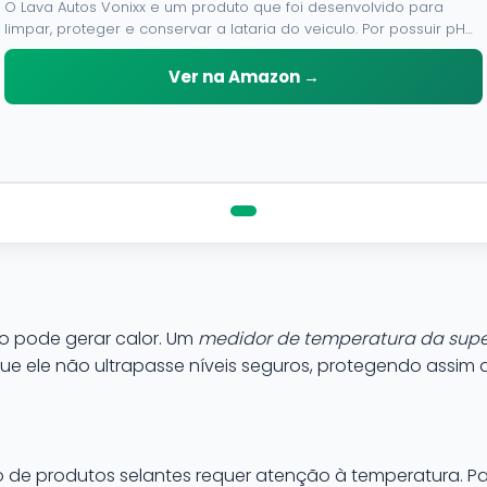
O Lava Autos Vonixx e um produto que foi desenvolvido para
limpar, proteger e conservar a lataria do veiculo. Por possuir pH
neutro, pode ser aplicado em qualquer superficie sem correr o
risco de danifica-la.
Ver na Amazon →
ito pode gerar calor. Um
medidor de temperatura da super
ue ele não ultrapasse níveis seguros, protegendo assim a
o de produtos selantes requer atenção à temperatura. P