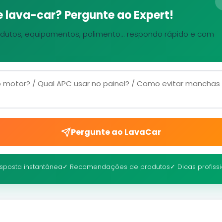
 lava-car? Pergunte ao Expert!
dutos, equipamentos, polimento... respondo rápido e com
Pergunte ao LavaCar
sposta instantânea
✓ Recomendações de produtos
✓ Dicas profiss