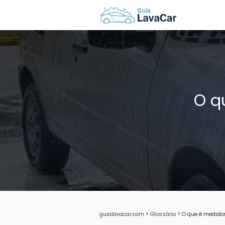
O q
guialavacar.com
Glossário
O que é medidor