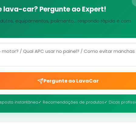
 lava-car? Pergunte ao Expert!
dutos, equipamentos, polimento... respondo rápido e com
Pergunte ao LavaCar
sposta instantânea
✓ Recomendações de produtos
✓ Dicas profiss