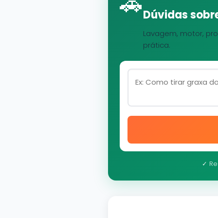
🚗
Dúvidas sobre
Lavagem, motor, pro
prática.
✓ Re