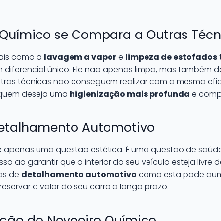
Químico se Compara a Outras Técn
nais como a
lavagem a vapor
e
limpeza de estofados
diferencial único. Ele não apenas limpa, mas também des
utras técnicas não conseguem realizar com a mesma efic
 quem deseja uma
higienização mais profunda
e compl
Detalhamento Automotivo
 é apenas uma questão estética. É uma questão de saúd
sso ao garantir que o interior do seu veículo esteja livre
cas de
detalhamento automotivo
como esta pode aume
reservar o valor do seu carro a longo prazo.
ação do Nevoeiro Químico