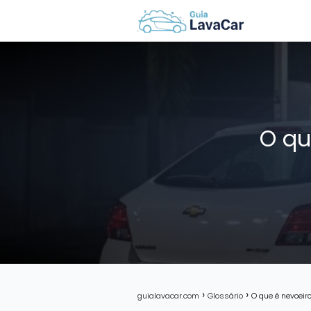
O qu
guialavacar.com
Glossário
O que é nevoeir