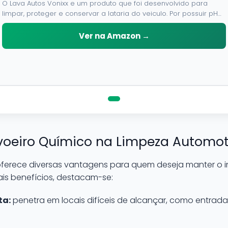
O Lava Autos Vonixx e um produto que foi desenvolvido para
limpar, proteger e conservar a lataria do veiculo. Por possuir pH
neutro, pode ser aplicado em qualquer superficie sem correr o
risco de danifica-la.
Ver na Amazon →
oeiro Químico na Limpeza Automot
ferece diversas vantagens para quem deseja manter o in
ais benefícios, destacam-se:
ta:
penetra em locais difíceis de alcançar, como entradas