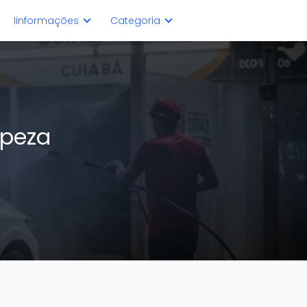
Iinformações
Categoria
mpeza