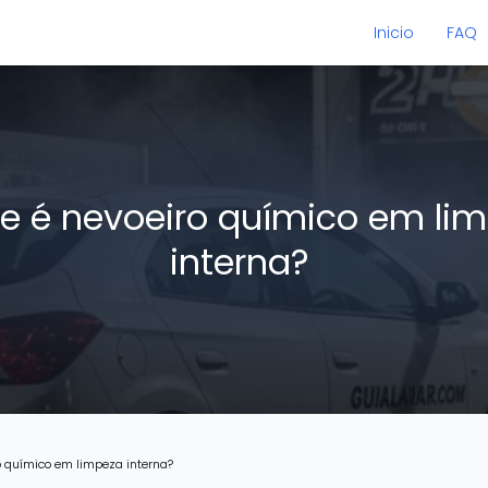
Inicio
FAQ
e é nevoeiro químico em li
interna?
o químico em limpeza interna?