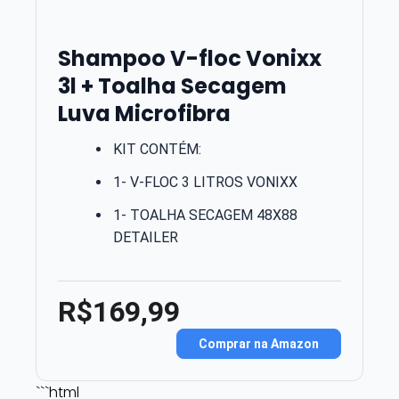
Shampoo V-floc Vonixx
3l + Toalha Secagem
Luva Microfibra
KIT CONTÉM:
1- V-FLOC 3 LITROS VONIXX
1- TOALHA SECAGEM 48X88
DETAILER
R$169,99
Comprar na Amazon
```html