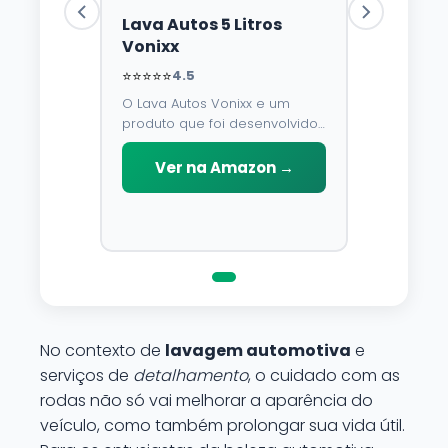
Lava Autos 5 Litros
Vonixx
⭐⭐⭐⭐⭐
4.5
O Lava Autos Vonixx e um
produto que foi desenvolvido
para limpar, proteger e
conservar a lataria do veiculo.
Ver na Amazon →
Por possuir pH neutro, pode
ser aplicado em qualquer
superficie sem correr o risco
de danifica-la.
No contexto de
lavagem automotiva
e
serviços de
detalhamento
, o cuidado com as
rodas não só vai melhorar a aparência do
veículo, como também prolongar sua vida útil.