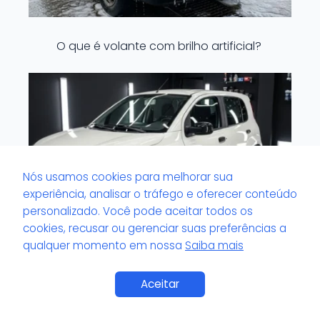
O que é volante com brilho artificial?
Nós usamos cookies para melhorar sua
experiência, analisar o tráfego e oferecer conteúdo
personalizado. Você pode aceitar todos os
cookies, recusar ou gerenciar suas preferências a
qualquer momento em nossa
Saiba mais
O que é viscosidade do pretinho de
Saiba Mais
Aceitar
pneu?