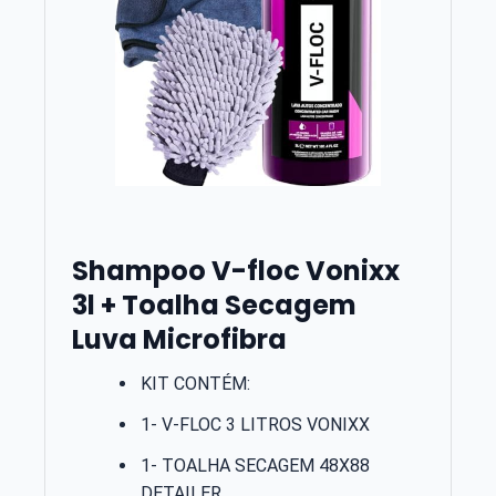
Shampoo V-floc Vonixx
3l + Toalha Secagem
Luva Microfibra
KIT CONTÉM:
1- V-FLOC 3 LITROS VONIXX
1- TOALHA SECAGEM 48X88
DETAILER