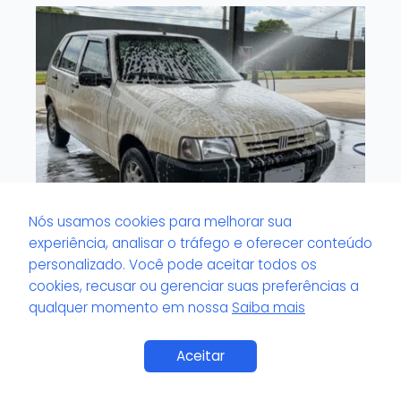
Nós usamos cookies para melhorar sua
experiência, analisar o tráfego e oferecer conteúdo
O que é volante com brilho artificial?
personalizado. Você pode aceitar todos os
cookies, recusar ou gerenciar suas preferências a
qualquer momento em nossa
Saiba mais
Saiba Mais
Aceitar