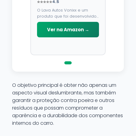
⭐⭐⭐⭐⭐
4.5
O Lava Autos Vonixx e um
produto que foi desenvolvido
para limpar, proteger e
conservar a lataria do veiculo.
Ver na Amazon →
Por possuir pH neutro, pode
ser aplicado em qualquer
superficie sem correr o risco
de danifica-la.
O objetivo principal é obter não apenas um
aspecto visual deslumbrante, mas também
garantir a proteção contra poeira e outros
resíduos que possam comprometer a
aparência e a durabilidade dos componentes
internos do carro.