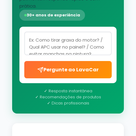
prática.
30+ anos de experiência
Pergunte ao LavaCar
✓ Resposta instantânea
✓ Recomendações de produtos
✓ Dicas profissionais