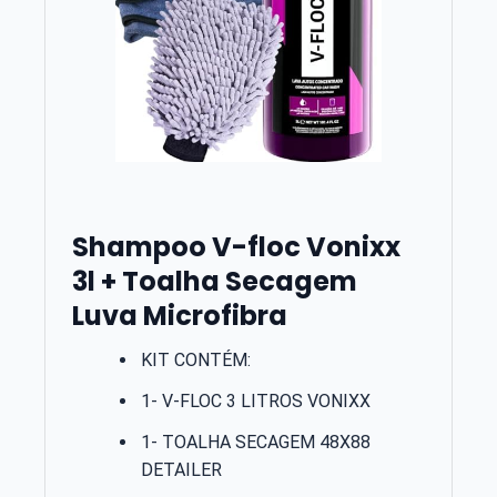
Shampoo V-floc Vonixx
3l + Toalha Secagem
Luva Microfibra
KIT CONTÉM:
1- V-FLOC 3 LITROS VONIXX
1- TOALHA SECAGEM 48X88
DETAILER