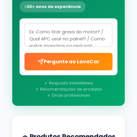
30+ anos de experiência
Pergunte ao LavaCar
✓ Resposta instantânea
✓ Recomendações de produtos
✓ Dicas profissionais
🚗 Produtos Recomendados