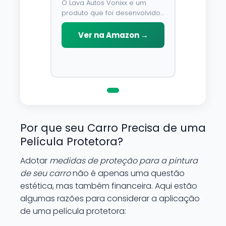
O Lava Autos Vonixx e um
produto que foi desenvolvido
para limpar, proteger e
conservar a lataria do veiculo.
Ver na Amazon →
Por possuir pH neutro, pode
ser aplicado em qualquer
superficie sem correr o risco
de danifica-la.
Por que seu Carro Precisa de uma
Película Protetora?
Adotar
medidas de proteção para a pintura
de seu carro
não é apenas uma questão
estética, mas também financeira. Aqui estão
algumas razões para considerar a aplicação
de uma película protetora: