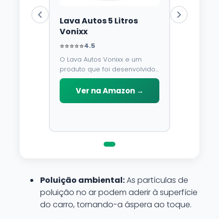
Lava Autos 5 Litros
Vonixx
⭐⭐⭐⭐⭐
4.5
O Lava Autos Vonixx e um
produto que foi desenvolvido
para limpar, proteger e
conservar a lataria do veiculo.
Ver na Amazon →
Por possuir pH neutro, pode
ser aplicado em qualquer
superficie sem correr o risco
de danifica-la.
Poluição ambiental:
As partículas de
poluição no ar podem aderir à superfície
do carro, tornando-a áspera ao toque.