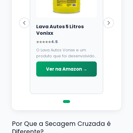
Lava Autos 5 Litros
Vonixx
⭐⭐⭐⭐⭐
4.5
O Lava Autos Vonixx e um
produto que foi desenvolvido
para limpar, proteger e
conservar a lataria do veiculo.
Ver na Amazon →
Por possuir pH neutro, pode
ser aplicado em qualquer
superficie sem correr o risco
de danifica-la.
Por Que a Secagem Cruzada é
Diferente?