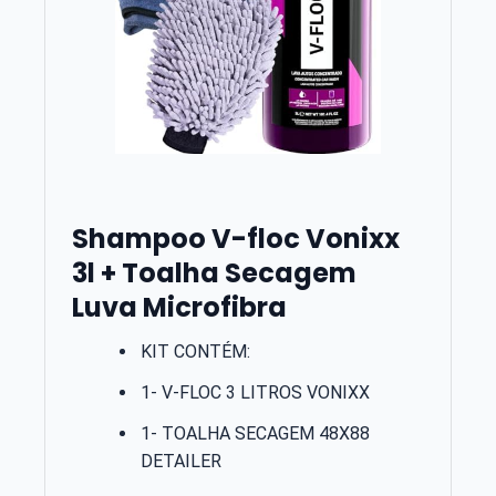
Shampoo V-floc Vonixx
3l + Toalha Secagem
Luva Microfibra
KIT CONTÉM:
1- V-FLOC 3 LITROS VONIXX
1- TOALHA SECAGEM 48X88
DETAILER