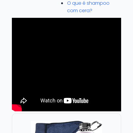
O que é shampoo
com cera?