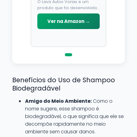
O Lava Autos Vonixx e um
produto que foi desenvolvido
para limpar, proteger e
conservar a lataria do veiculo.
Ver na Amazon →
Por possuir pH neutro, pode
ser aplicado em qualquer
superficie sem correr o risco
de danifica-la.
Benefícios do Uso de Shampoo
Biodegradável
Amigo do Meio Ambiente:
Como o
nome sugere, esse shampoo é
biodegradável, o que significa que ele se
decompõe rapidamente no meio
ambiente sem causar danos.