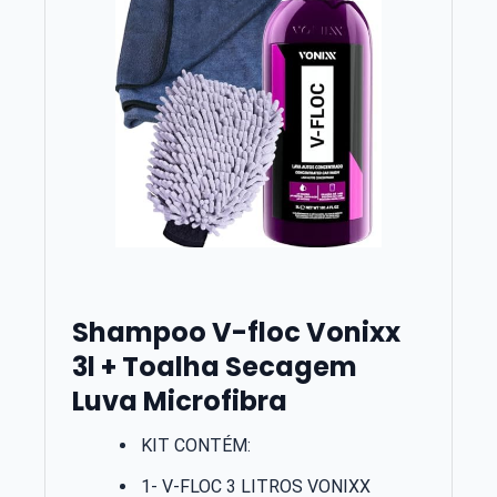
Shampoo V-floc Vonixx
3l + Toalha Secagem
Luva Microfibra
KIT CONTÉM:
1- V-FLOC 3 LITROS VONIXX