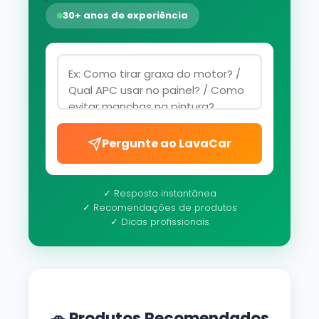
30+ anos de experiência
Pergunte ao LavaCar
✓ Resposta instantânea
✓ Recomendações de produtos
✓ Dicas profissionais
🚗 Produtos Recomendados