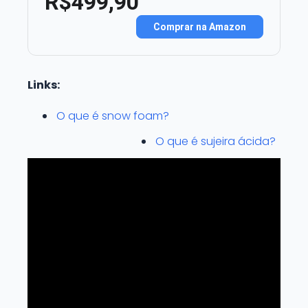
R$499,90
Comprar na Amazon
Links:
O que é snow foam?
O que é sujeira ácida?