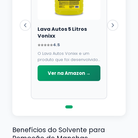
Lava Autos 5 Litros
Vonixx
⭐⭐⭐⭐⭐
4.5
O Lava Autos Vonixx e um
produto que foi desenvolvido
para limpar, proteger e
conservar a lataria do veiculo.
Ver na Amazon →
Por possuir pH neutro, pode
ser aplicado em qualquer
superficie sem correr o risco
de danifica-la.
Benefícios do Solvente para