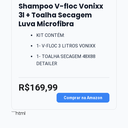
Shampoo V-floc Vonixx
3l + Toalha Secagem
Luva Microfibra
KIT CONTÉM:
1- V-FLOC 3 LITROS VONIXX
1- TOALHA SECAGEM 48X88
DETAILER
R$169,99
Comprar na Amazon
```html