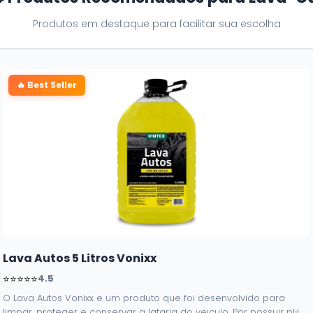
Produtos em destaque para facilitar sua escolha
🔥 Best Seller
Lava Autos 5 Litros Vonixx
⭐⭐⭐⭐⭐
4.5
O Lava Autos Vonixx e um produto que foi desenvolvido para
limpar, proteger e conservar a lataria do veiculo. Por possuir pH