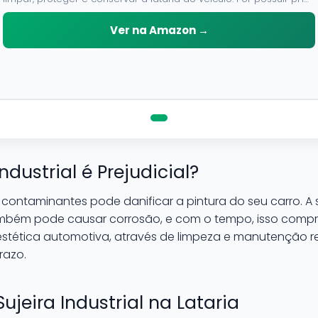
neutro, pode ser aplicado em qualquer superficie sem correr o
risco de danifica-la.
Ver na Amazon →
ndustrial é Prejudicial?
ontaminantes pode danificar a pintura do seu carro. A su
bém pode causar corrosão, e com o tempo, isso com
 estética automotiva, através de limpeza e manutenção re
razo.
ujeira Industrial na Lataria