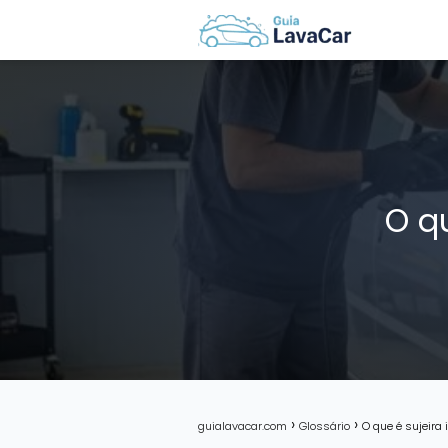
O qu
guialavacar.com
Glossário
O que é sujeira 