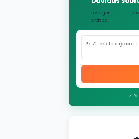
Dúvidas sobre
Lavagem, motor, pro
prática.
✓ Re
