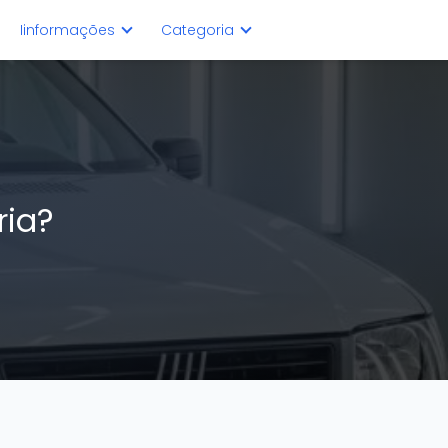
Iinformações
Categoria
aria?