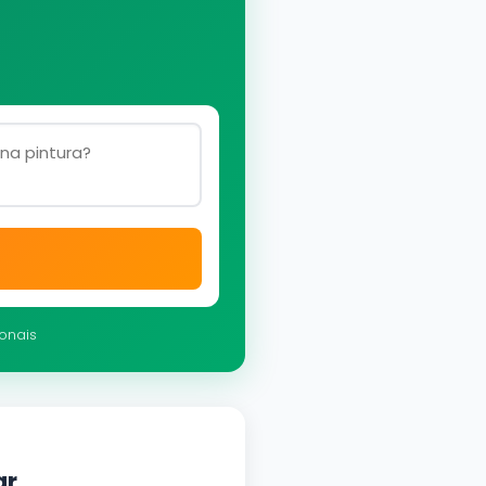
ionais
ar