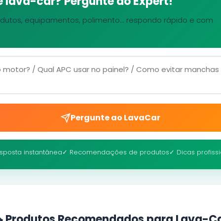
 lava-car? Pergunte ao Expert!
dutos, equipamentos, polimento... respondo rápido e com
Pergunte ao LavaCar
sposta instantânea
✓ Recomendações de produtos
✓ Dicas profiss
 Produtos Recomendados para Lava-C