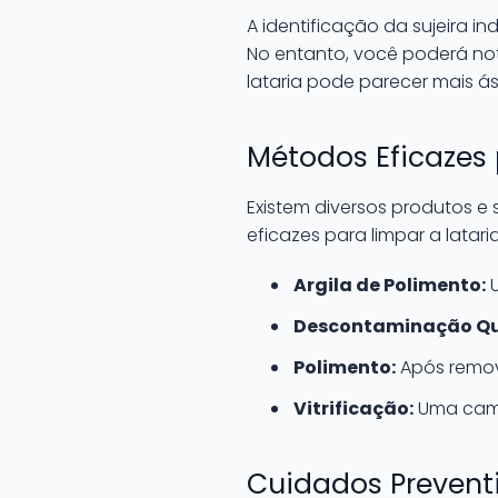
A identificação da sujeira i
No entanto, você poderá no
lataria pode parecer mais á
Métodos Eficaze
Existem diversos produtos e 
eficazes para limpar a latari
Argila de Polimento:
U
Descontaminação Qu
Polimento:
Após remove
Vitrificação:
Uma cama
Cuidados Preventi