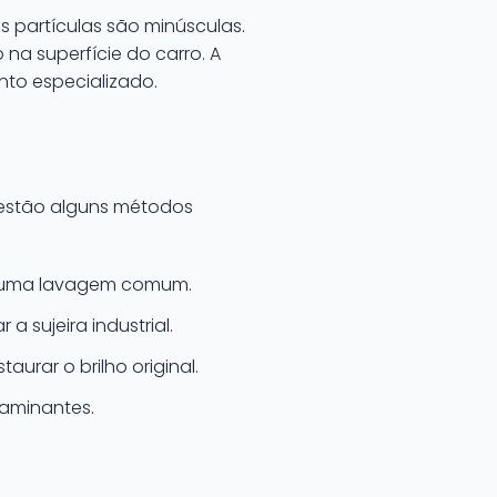
s partículas são minúsculas.
a superfície do carro. A
nto especializado.
i estão alguns métodos
 uma lavagem comum.
a sujeira industrial.
aurar o brilho original.
aminantes.