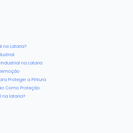
al na Lataria?
ustrial
Industrial na Lataria
a Remoção
ra Proteger a Pintura
ação Como Proteção
l na lataria?