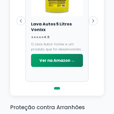
Lava Autos 5 Litros
Vonixx
⭐⭐⭐⭐⭐
4.5
O Lava Autos Vonixx e um
produto que foi desenvolvido
para limpar, proteger e
conservar a lataria do veiculo.
Ver na Amazon →
Por possuir pH neutro, pode
ser aplicado em qualquer
superficie sem correr o risco
de danifica-la.
Proteção contra Arranhões