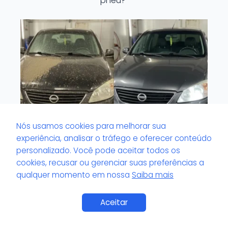
pneu?
Nós usamos cookies para melhorar sua
experiência, analisar o tráfego e oferecer conteúdo
personalizado. Você pode aceitar todos os
cookies, recusar ou gerenciar suas preferências a
O que é volante com odor impregnado?
qualquer momento em nossa
Saiba mais
Aceitar