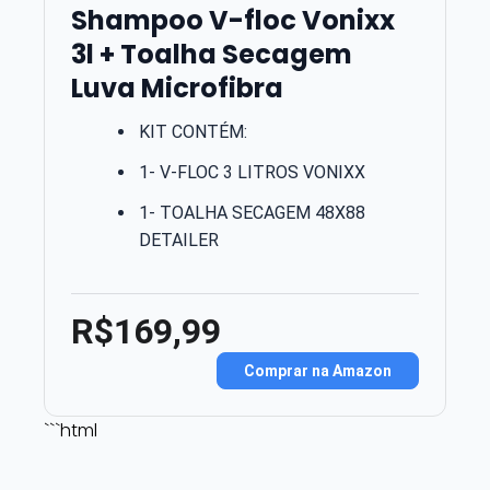
Shampoo V-floc Vonixx
3l + Toalha Secagem
Luva Microfibra
KIT CONTÉM:
1- V-FLOC 3 LITROS VONIXX
1- TOALHA SECAGEM 48X88
DETAILER
R$169,99
Comprar na Amazon
```html