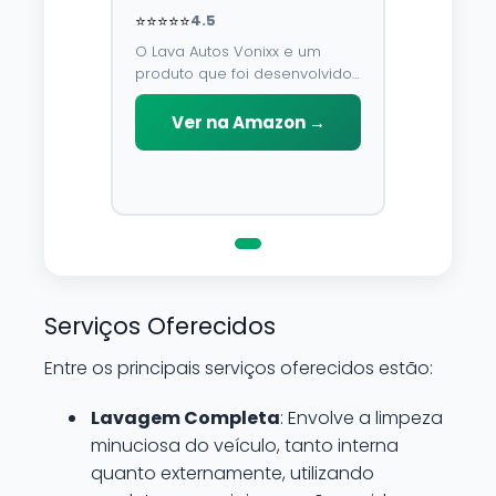
⭐⭐⭐⭐⭐
4.5
O Lava Autos Vonixx e um
produto que foi desenvolvido
para limpar, proteger e
conservar a lataria do veiculo.
Ver na Amazon →
Por possuir pH neutro, pode
ser aplicado em qualquer
superficie sem correr o risco
de danifica-la.
Serviços Oferecidos
Entre os principais serviços oferecidos estão:
Lavagem Completa
: Envolve a limpeza
minuciosa do veículo, tanto interna
quanto externamente, utilizando