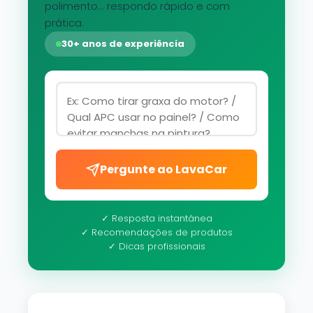
polimento... respondo rápido e com
prática.
30+ anos de experiência
Pergunte ao LavaCar
✓ Resposta instantânea
✓ Recomendações de produtos
✓ Dicas profissionais