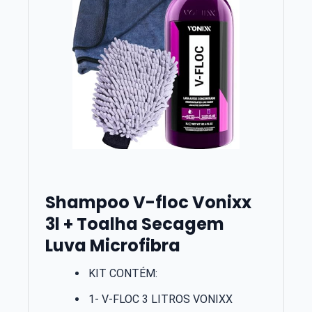
Shampoo V-floc Vonixx
3l + Toalha Secagem
Luva Microfibra
KIT CONTÉM:
1- V-FLOC 3 LITROS VONIXX