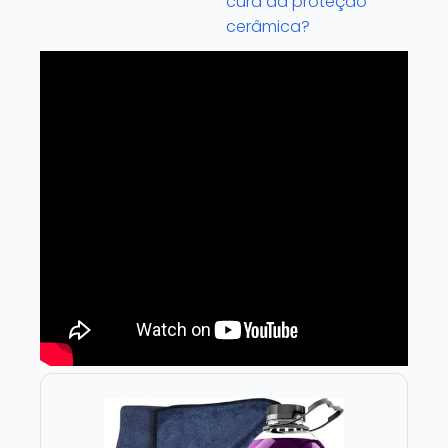
cura da proteção
cerâmica?