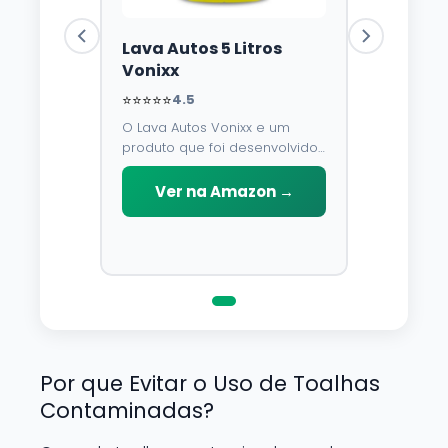
Lava Autos 5 Litros
Vonixx
⭐⭐⭐⭐⭐
4.5
O Lava Autos Vonixx e um
produto que foi desenvolvido
para limpar, proteger e
conservar a lataria do veiculo.
Ver na Amazon →
Por possuir pH neutro, pode
ser aplicado em qualquer
superficie sem correr o risco
de danifica-la.
Por que Evitar o Uso de Toalhas
Contaminadas?