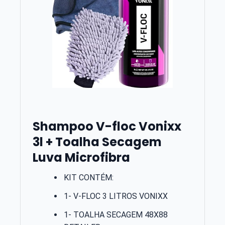
Shampoo V-floc Vonixx
3l + Toalha Secagem
Luva Microfibra
KIT CONTÉM:
1- V-FLOC 3 LITROS VONIXX
1- TOALHA SECAGEM 48X88