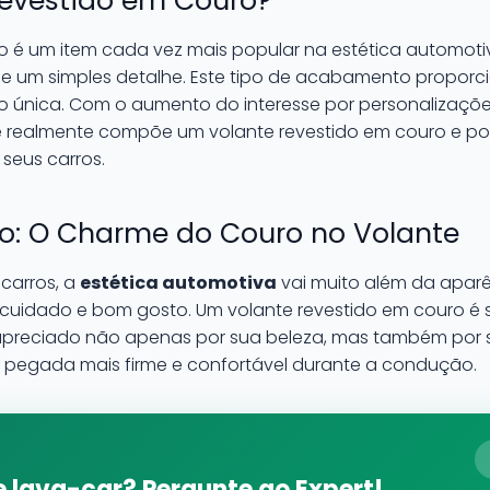
Revestido em Couro?
o é um item cada vez mais popular na estética automotiva
e um simples detalhe. Este tipo de acabamento proporci
o única. Com o aumento do interesse por personalizaçõe
e realmente compõe um volante revestido em couro e por
seus carros.
to: O Charme do Couro no Volante
 carros, a
estética automotiva
vai muito além da aparê
r cuidado e bom gosto. Um volante revestido em couro é 
 apreciado não apenas por sua beleza, mas também por 
pegada mais firme e confortável durante a condução.
 lava-car? Pergunte ao Expert!