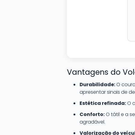
Vantagens do Vol
Durabilidade:
O couro
apresentar sinais de d
Estética refinada:
O c
Conforto:
O tátil e a 
agradável.
Valorização do veícu