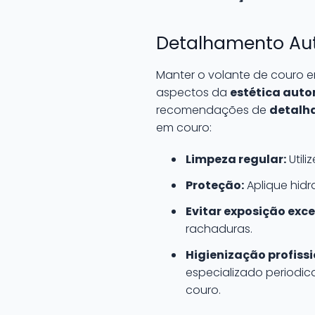
Detalhamento Au
Manter o volante de couro e
aspectos da
estética aut
recomendações de
detalh
em couro:
Limpeza regular:
Utili
Proteção:
Aplique hidra
Evitar exposição exce
rachaduras.
Higienização profissi
especializado periodic
couro.