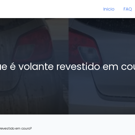
Inicio
FAQ
e é volante revestido em c
 revestido em couro?