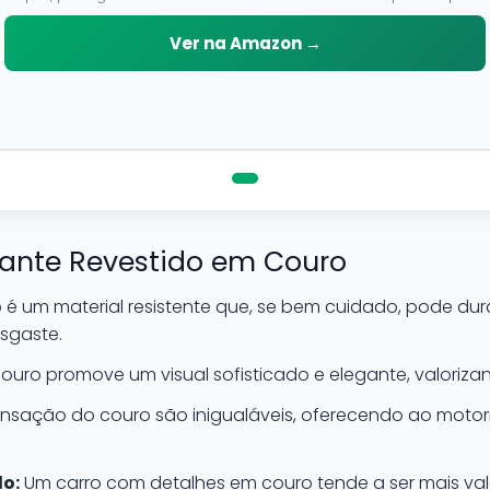
neutro, pode ser aplicado em qualquer superficie sem correr o
risco de danifica-la.
Ver na Amazon →
ante Revestido em Couro
 é um material resistente que, se bem cuidado, pode du
esgaste.
ouro promove um visual sofisticado e elegante, valorizand
sensação do couro são inigualáveis, oferecendo ao moto
lo:
Um carro com detalhes em couro tende a ser mais va