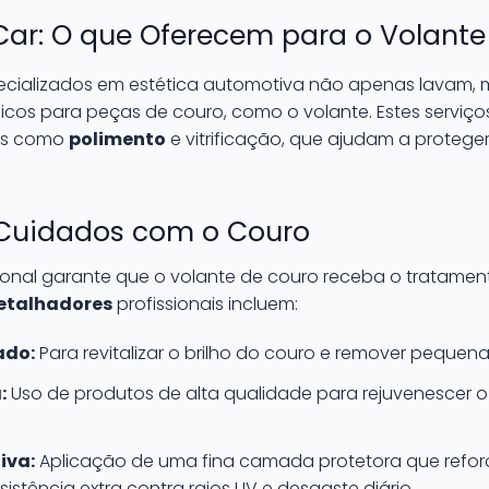
Car: O que Oferecem para o Volante
cializados em estética automotiva não apenas lavam
ficos para peças de couro, como o volante. Estes serviç
sos como
polimento
e vitrificação, que ajudam a proteger
 Cuidados com o Couro
ssional garante que o volante de couro receba o tratam
etalhadores
profissionais incluem:
ado:
Para revitalizar o brilho do couro e remover pequena
:
Uso de produtos de alta qualidade para rejuvenescer o 
iva:
Aplicação de uma fina camada protetora que refor
sistência extra contra raios UV e desgaste diário.