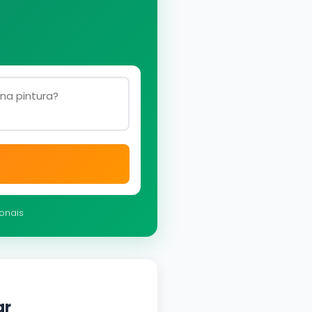
ionais
ar