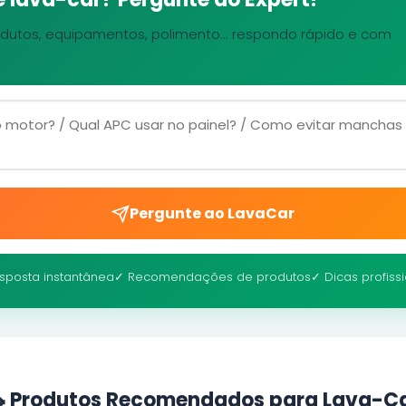
dutos, equipamentos, polimento... respondo rápido e com
Pergunte ao LavaCar
sposta instantânea
✓ Recomendações de produtos
✓ Dicas profiss
 Produtos Recomendados para Lava-C