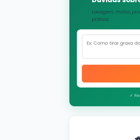
Lavagem, motor, pro
prática.
✓ Re
