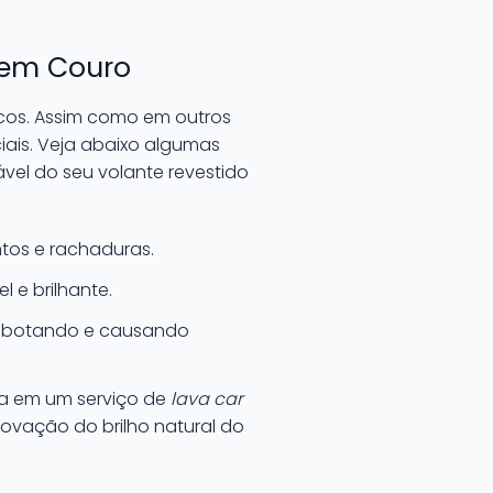
 em Couro
icos. Assim como em outros
iais. Veja abaixo algumas
vel do seu volante revestido
ntos e rachaduras.
l e brilhante.
desbotando e causando
ta em um serviço de
lava car
novação do brilho natural do