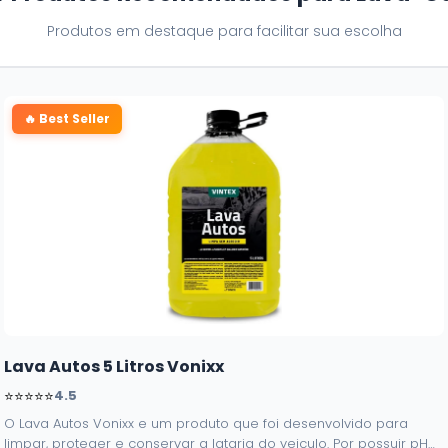
Produtos em destaque para facilitar sua escolha
🔥 Best Seller
Lava Autos 5 Litros Vonixx
⭐⭐⭐⭐⭐
4.5
O Lava Autos Vonixx e um produto que foi desenvolvido para
limpar, proteger e conservar a lataria do veiculo. Por possuir pH