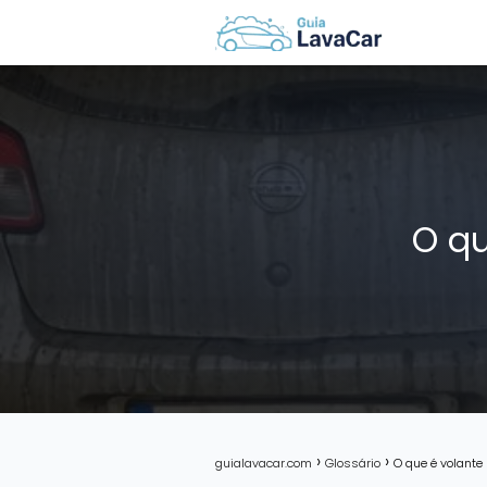
O qu
guialavacar.com
Glossário
O que é volante