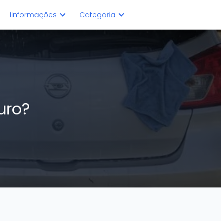
Iinformações
Categoria
ouro?