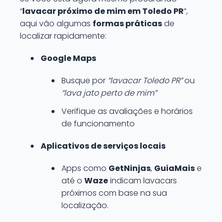
“
lavacar próximo de mim em Toledo PR
”,
aqui vão algumas
formas práticas
de
localizar rapidamente:
Google Maps
Busque por
“lavacar Toledo PR”
ou
“lava jato perto de mim”
Verifique as avaliações e horários
de funcionamento
Aplicativos de serviços locais
Apps como
GetNinjas
,
GuiaMais
e
até o
Waze
indicam lavacars
próximos com base na sua
localização.