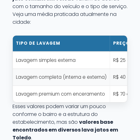
com o tamanho do veículo e o tipo de serviço.
Veja uma média praticada atualmente na
cidade:
TIPO DE LAVAGEM
PREÇO MÉ
Lavagem simples externa
R$ 25 a R$ 
Lavagem completa (interna e externa)
R$ 40 a R$ 
Lavagem premium com enceramento
R$ 70 a R$ 
Esses valores podem variar um pouco
conforme o bairro e a estrutura do
estabelecimento, mas são
valores base
encontrados em diversos lava jatos em
Toledo
.