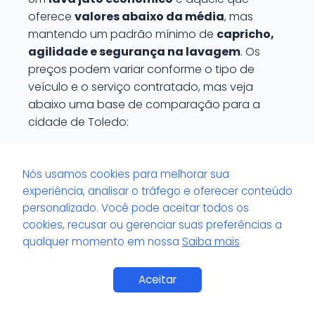
oferece
valores abaixo da média
, mas
mantendo um padrão mínimo de
capricho,
agilidade e segurança na lavagem
. Os
preços podem variar conforme o tipo de
veículo e o serviço contratado, mas veja
abaixo uma base de comparação para a
cidade de Toledo:
TIPO DE SERVIÇO
PREÇO MÉDI
Nós usamos cookies para melhorar sua
experiência, analisar o tráfego e oferecer conteúdo
personalizado. Você pode aceitar todos os
Lavagem externa simples
R$ 25 a R$ 35
cookies, recusar ou gerenciar suas preferências a
qualquer momento em nossa
Saiba mais
Lavagem interna e externa completa
R$ 40 a R$ 60
Aceitar
Lavagem com cera
R$ 60 a R$ 90
Se um estabelecimento pratica preços