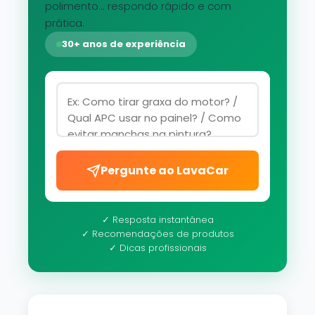
polimento... respondo rápido e com
prática.
30+ anos de experiência
Pergunte ao LavaCar
✓ Resposta instantânea
✓ Recomendações de produtos
✓ Dicas profissionais