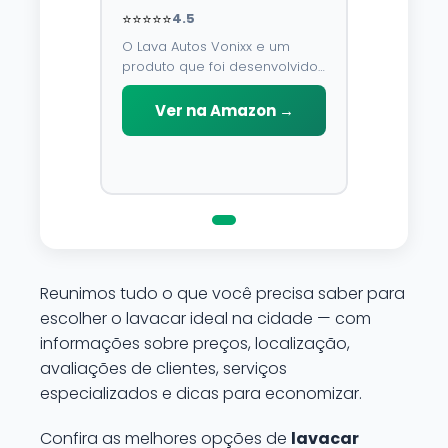
⭐⭐⭐⭐⭐
4.5
O Lava Autos Vonixx e um
produto que foi desenvolvido
para limpar, proteger e
conservar a lataria do veiculo.
Ver na Amazon →
Por possuir pH neutro, pode
ser aplicado em qualquer
superficie sem correr o risco
de danifica-la.
Reunimos tudo o que você precisa saber para
escolher o lavacar ideal na cidade — com
informações sobre preços, localização,
avaliações de clientes, serviços
especializados e dicas para economizar.
Confira as melhores opções de
lavacar