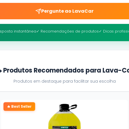
Pergunte ao LavaCar
sposta instantânea
✓ Recomendações de produtos
✓ Dicas profiss
 Produtos Recomendados para Lava-C
Produtos em destaque para facilitar sua escolha
🔥 Best Seller