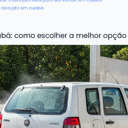
er a lava jato ideal para seu veículo em Cuiabá
 lava jato em cuiabá
abá: como escolher a melhor opção 