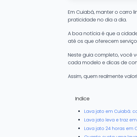
Em Cuiabá, manter o carro l
praticidade no dia a dia.
A boa notícia é que a cida
até os que oferecem serviços
Neste guia completo, você v
cada modelo e dicas de como
Assim, quem realmente valor
Indice
Lava jato em Cuiabá: 
Lava jato leva e traz 
Lava jato 24 horas em 