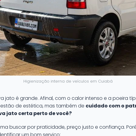
Higienização interna de veículos em Cuiabá
a jato é grande. Afinal, com o calor intenso e a poeira tí
uestão de estética, mas também de
cuidado com o pat
va jato certa perto de você?
ma buscar por praticidade, preço justo e confiança. Por
entificar um bom serviço: