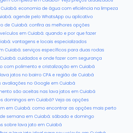
gem completa em Cuiabá? Veja preços atualizados
 Cuiabá: economia de água com eficiência na limpeza
Cuiabá: agende pelo WhatsApp ou aplicativo
tro de Cuiabá: confira as melhores opções
e veículos em Cuiabá: quando e por que fazer
abá: vantagens e locais especializados
m Cuiabá: serviços específicos para duas rodas
uiabá: cuidados e onde fazer com segurança
to com polimento e cristalização em Cuiabá
lava jatos no bairro CPA e região de Cuiabá
s avaliações no Google em Cuiabá
ento são aceitas nas lava jatos em Cuiabá
aos domingos em Cuiabá? Veja as opções
mim em Cuiabá: como encontrar as opções mais perto
im de semana em Cuiabá: sábado e domingo
s sobre lava jato em Cuiabá