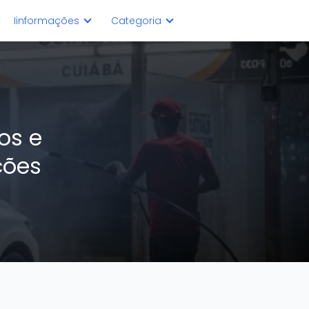
Iinformações
Categoria
os e
ções