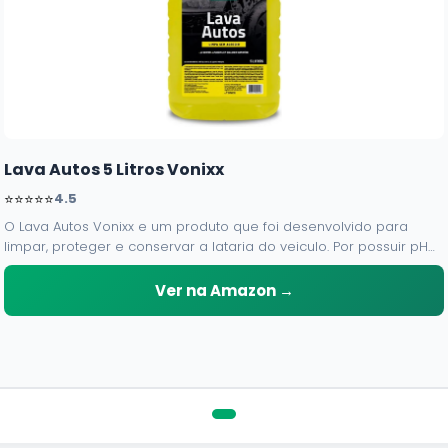
Lava Autos 5 Litros Vonixx
⭐⭐⭐⭐⭐
4.5
O Lava Autos Vonixx e um produto que foi desenvolvido para
limpar, proteger e conservar a lataria do veiculo. Por possuir pH
neutro, pode ser aplicado em qualquer superficie sem correr o
risco de danifica-la.
Ver na Amazon →