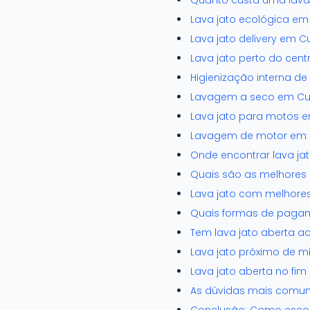
Quanto custa uma lava
Lava jato ecológica em
Lava jato delivery em 
Lava jato perto do cen
Higienização interna d
Lavagem a seco em Cui
Lava jato para motos e
Lavagem de motor em C
Onde encontrar lava ja
Quais são as melhores 
Lava jato com melhore
Quais formas de pagam
Tem lava jato aberta 
Lava jato próximo de 
Lava jato aberta no f
As dúvidas mais comun