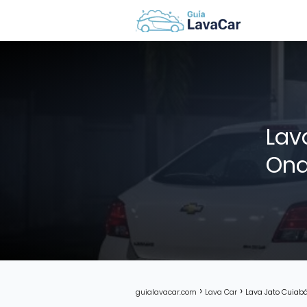
Lav
Ond
guialavacar.com
Lava Car
Lava Jato Cuiabá