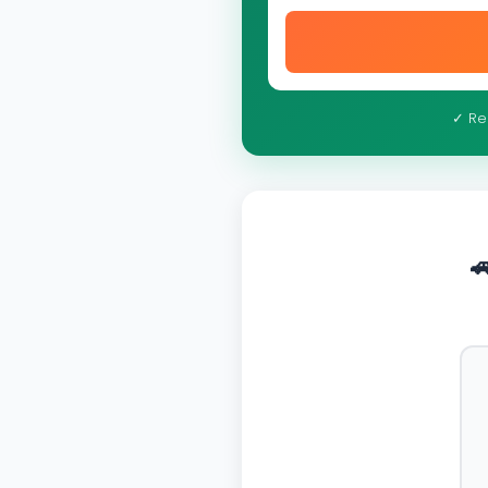
✓ Re
