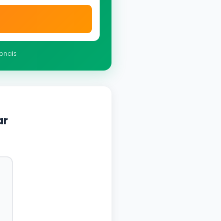
ionais
ar