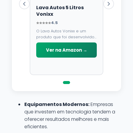
Lava Autos 5 Litros
Vonixx
⭐⭐⭐⭐⭐
4.5
O Lava Autos Vonixx e um
produto que foi desenvolvido
para limpar, proteger e
conservar a lataria do veiculo.
Ver na Amazon →
Por possuir pH neutro, pode
ser aplicado em qualquer
superficie sem correr o risco
de danifica-la.
Equipamentos Modernos:
Empresas
que investem em tecnologia tendem a
oferecer resultados melhores e mais
eficientes.