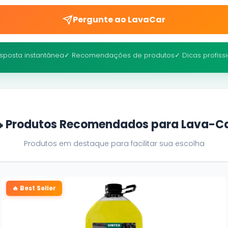
Pergunte ao LavaCar
sposta instantânea
✓ Recomendações de produtos
✓ Dicas profiss
 Produtos Recomendados para Lava-C
Produtos em destaque para facilitar sua escolha
🔥 Best Seller