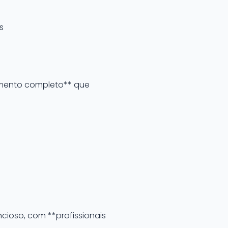
s
amento completo** que
ioso, com **profissionais