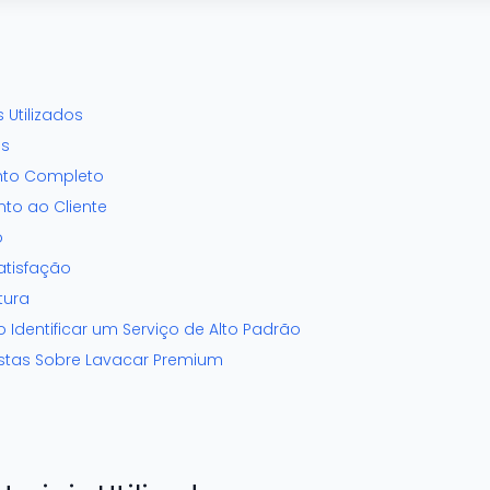
 Utilizados
os
nto Completo
nto ao Cliente
o
Satisfação
tura
Identificar um Serviço de Alto Padrão
stas Sobre Lavacar Premium