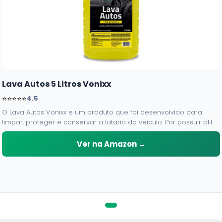
Lava Autos 5 Litros Vonixx
⭐⭐⭐⭐⭐
4.5
O Lava Autos Vonixx e um produto que foi desenvolvido para
limpar, proteger e conservar a lataria do veiculo. Por possuir pH
neutro, pode ser aplicado em qualquer superficie sem correr o
risco de danifica-la.
Ver na Amazon →