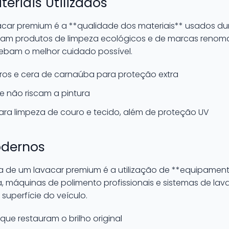
eriais Utilizados
acar premium é a **qualidade dos materiais** usados du
lizam produtos de limpeza ecológicos e de marcas reno
ecebam o melhor cuidado possível.
os e cera de carnaúba para proteção extra
e não riscam a pintura
ara limpeza de couro e tecido, além de proteção UV
dernos
iva de um lavacar premium é a utilização de **equipament
a, máquinas de polimento profissionais e sistemas de l
superfície do veículo.
ue restauram o brilho original