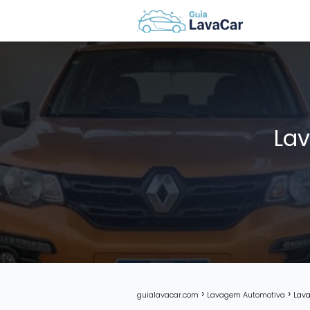
Lav
guialavacar.com
Lavagem Automotiva
Lava