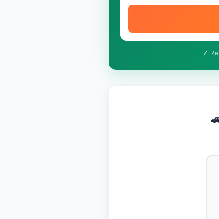
✓ Re
