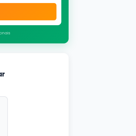
ionais
ar