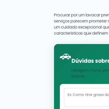
Procurar por um lavacar pr
serviços parecem prometer 
um cuidado excepcional que v
características que definem
🚗
Dúvidas sobre
Lavagem, motor, pro
prática.