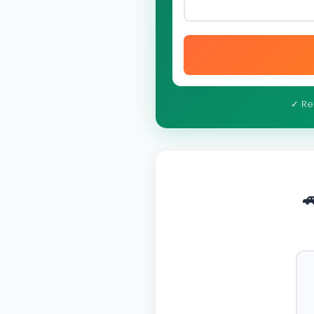
✓ Re
