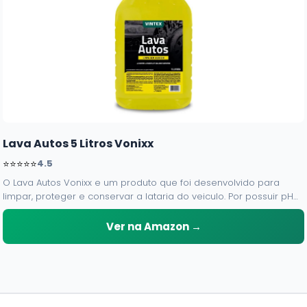
Lava Autos 5 Litros Vonixx
⭐⭐⭐⭐⭐
4.5
O Lava Autos Vonixx e um produto que foi desenvolvido para
limpar, proteger e conservar a lataria do veiculo. Por possuir pH
neutro, pode ser aplicado em qualquer superficie sem correr o
risco de danifica-la.
Ver na Amazon →