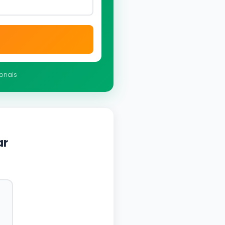
ionais
ar