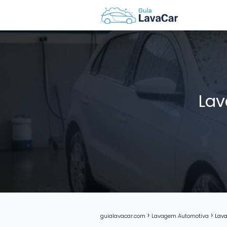
La
guialavacar.com
Lavagem Automotiva
Lava