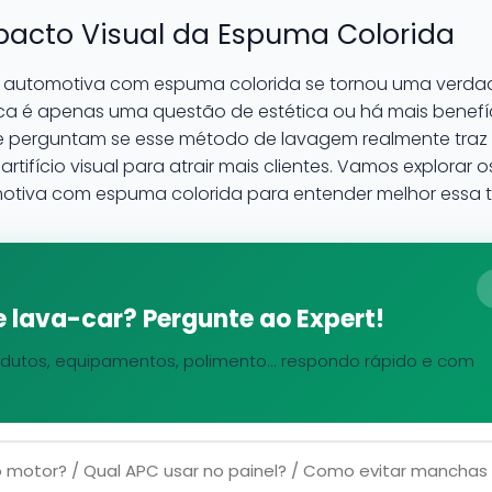
pacto Visual da Espuma Colorida
m automotiva com espuma colorida se tornou uma verdad
ica é apenas uma questão de estética ou há mais benefíc
se perguntam se esse método de lavagem realmente tra
rtifício visual para atrair mais clientes. Vamos explorar 
otiva com espuma colorida para entender melhor essa t
 lava-car? Pergunte ao Expert!
dutos, equipamentos, polimento... respondo rápido e com