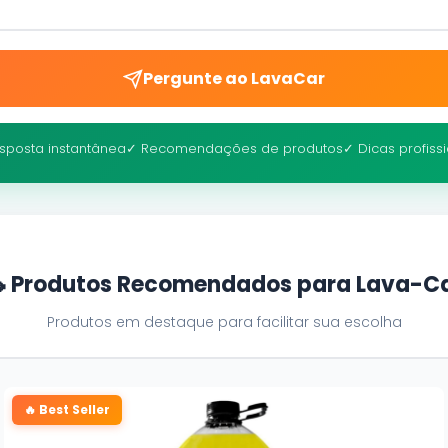
Pergunte ao LavaCar
sposta instantânea
✓ Recomendações de produtos
✓ Dicas profiss
 Produtos Recomendados para Lava-C
Produtos em destaque para facilitar sua escolha
🔥 Best Seller