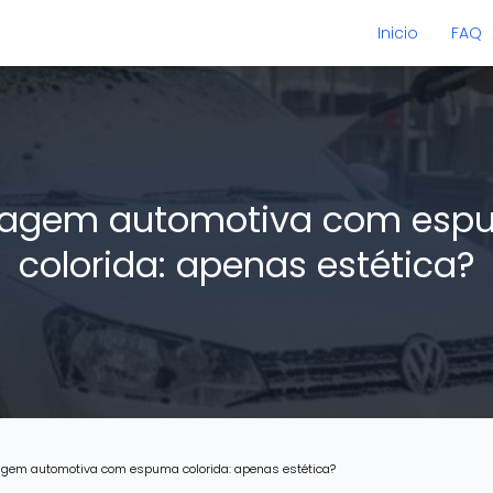
Inicio
FAQ
vagem automotiva com esp
colorida: apenas estética?
gem automotiva com espuma colorida: apenas estética?