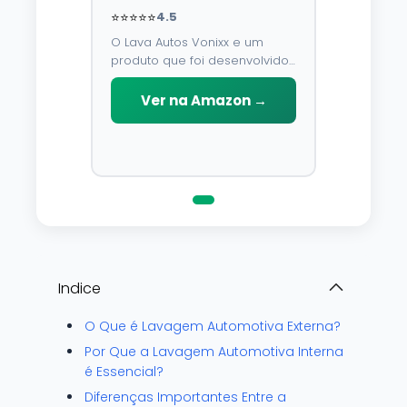
⭐⭐⭐⭐⭐
4.5
O Lava Autos Vonixx e um
produto que foi desenvolvido
para limpar, proteger e
conservar a lataria do veiculo.
Ver na Amazon →
Por possuir pH neutro, pode
ser aplicado em qualquer
superficie sem correr o risco
de danifica-la.
Indice
O Que é Lavagem Automotiva Externa?
Por Que a Lavagem Automotiva Interna
é Essencial?
Diferenças Importantes Entre a