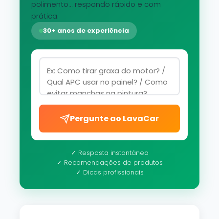
polimento... respondo rápido e com
prática.
30+ anos de experiência
Pergunte ao LavaCar
✓ Resposta instantânea
✓ Recomendações de produtos
✓ Dicas profissionais