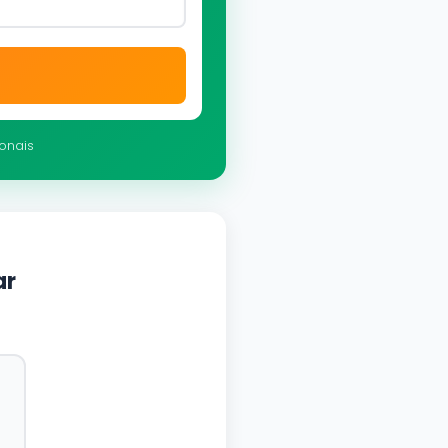
ionais
ar