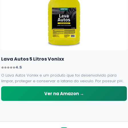
Lava Autos 5 Litros Vonixx
⭐⭐⭐⭐⭐
4.5
O Lava Autos Vonixx e um produto que foi desenvolvido para
limpar, proteger e conservar a lataria do veiculo. Por possuir pH
neutro, pode ser aplicado em qualquer superficie sem correr o
risco de danifica-la.
Ver na Amazon →