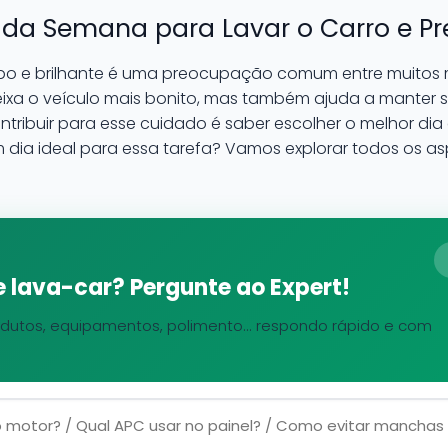
 da Semana para Lavar o Carro e Pre
po e brilhante é uma preocupação comum entre muitos mo
deixa o veículo mais bonito, mas também ajuda a manter
tribuir para esse cuidado é saber escolher o melhor di
um dia ideal para essa tarefa? Vamos explorar todos os 
 lava-car? Pergunte ao Expert!
dutos, equipamentos, polimento... respondo rápido e com