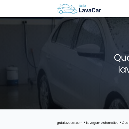
Qua
la
guialavacar.com
Lavagem Automotiva
Qual