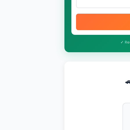
✓ Re
