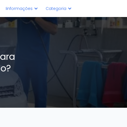
Iinformações
Categoria
para
ho?