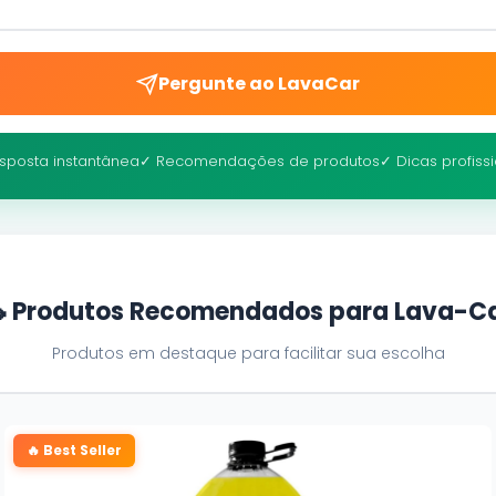
Pergunte ao LavaCar
sposta instantânea
✓ Recomendações de produtos
✓ Dicas profiss
 Produtos Recomendados para Lava-C
Produtos em destaque para facilitar sua escolha
🔥 Best Seller