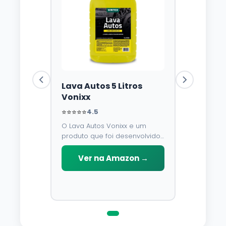
Lava Autos 5 Litros
Vonixx
⭐⭐⭐⭐⭐
4.5
O Lava Autos Vonixx e um
produto que foi desenvolvido
para limpar, proteger e
conservar a lataria do veiculo.
Ver na Amazon →
Por possuir pH neutro, pode
ser aplicado em qualquer
superficie sem correr o risco
de danifica-la.