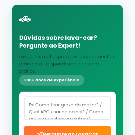
🚗
Dúvidas sobre lava-car?
Pergunte ao Expert!
Lavagem, motor, produtos, equipamentos,
polimento... respondo rápido e com
prática.
30+ anos de experiência
Pergunte ao LavaCar