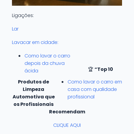
Ligações:
Lar
Lavacar em cidade:
Como lavar o carro
depois da chuva
🏆
“Top 10
ácida
Produtos de
Como lavar o carro em
Limpeza
casa com qualidade
Automotiva que
profissional
os Profissionais
Recomendam
CLIQUE AQUI