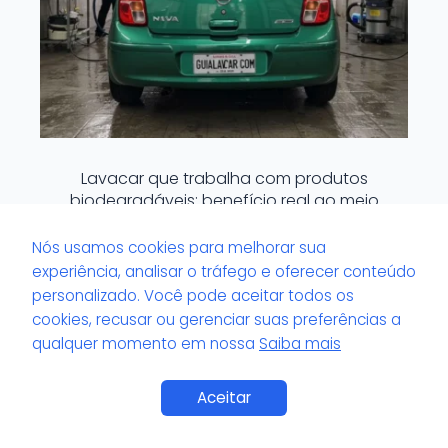
Lavacar que trabalha com produtos
biodegradáveis: benefício real ao meio
ambiente?
Nós usamos cookies para melhorar sua
experiência, analisar o tráfego e oferecer conteúdo
personalizado. Você pode aceitar todos os
cookies, recusar ou gerenciar suas preferências a
qualquer momento em nossa
Saiba mais
Saiba Mais
Aceitar