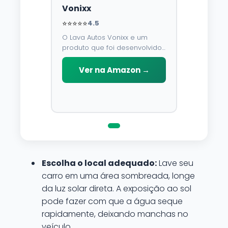
Vonixx
⭐⭐⭐⭐⭐
4.5
O Lava Autos Vonixx e um
produto que foi desenvolvido
para limpar, proteger e
conservar a lataria do veiculo.
Ver na Amazon →
Por possuir pH neutro, pode
ser aplicado em qualquer
superficie sem correr o risco
de danifica-la.
Escolha o local adequado:
Lave seu
carro em uma área sombreada, longe
da luz solar direta. A exposição ao sol
pode fazer com que a água seque
rapidamente, deixando manchas no
veículo.