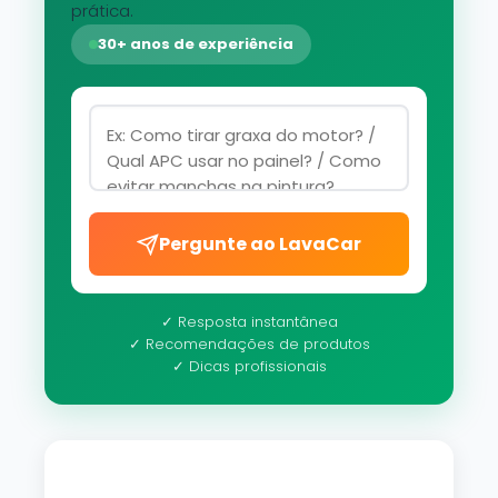
prática.
30+ anos de experiência
Pergunte ao LavaCar
✓ Resposta instantânea
✓ Recomendações de produtos
✓ Dicas profissionais