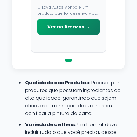
O Lava Autos Vonixx e um
produto que foi desenvolvido
para limpar, proteger e
conservar a lataria do veiculo.
Ver na Amazon →
Por possuir pH neutro, pode
ser aplicado em qualquer
superficie sem correr o risco
de danifica-la.
Qualidade dos Produtos:
Procure por
produtos que possuam ingredientes de
alta qualidade, garantindo que sejam
eficazes na remoção de sujeira sem
danificar a pintura do carro.
Variedade de Itens:
Um bom kit deve
incluir tudo o que você precisa, desde