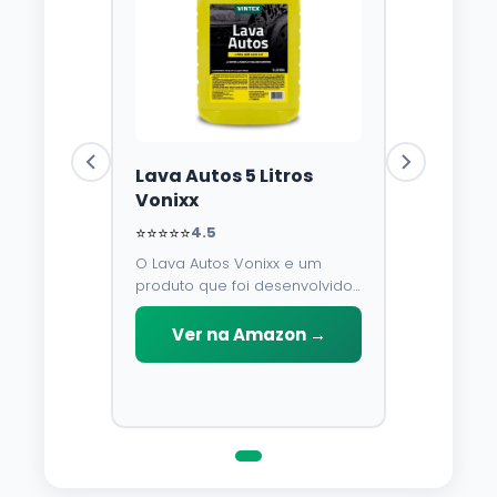
Lava Autos 5 Litros
Vonixx
⭐⭐⭐⭐⭐
4.5
O Lava Autos Vonixx e um
produto que foi desenvolvido
para limpar, proteger e
conservar a lataria do veiculo.
Ver na Amazon →
Por possuir pH neutro, pode
ser aplicado em qualquer
superficie sem correr o risco
de danifica-la.