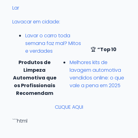
Lar
Lavacar em cidade:
Lavar o carro toda
semana faz mal? Mitos
🏆
“Top 10
e verdades
Produtos de
Melhores kits de
Limpeza
lavagem automotiva
Automotiva que
vendidos online: o que
os Profissionais
vale a pena em 2025
Recomendam
CLIQUE AQUI
```html