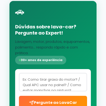
🚗
Dúvidas sobre lava-car?
Pergunte ao Expert!
Lavagem, motor, produtos, equipamentos,
polimento... respondo rápido e com
prática.
30+ anos de experiência
Pergunte ao LavaCar