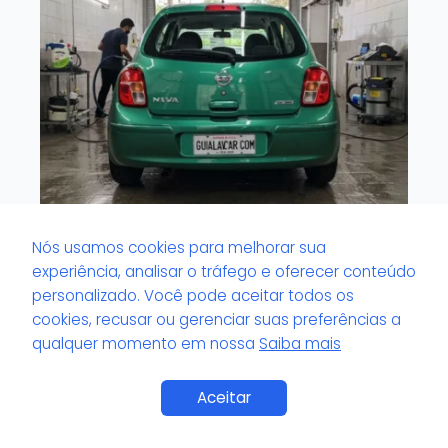
Nós usamos cookies para melhorar sua
Lavacar com serviço de espelhamento: o
experiência, analisar o tráfego e oferecer conteúdo
que é e quanto custa?
personalizado. Você pode aceitar todos os
cookies, recusar ou gerenciar suas preferências a
qualquer momento em nossa
Saiba mais
Saiba Mais
Aceitar