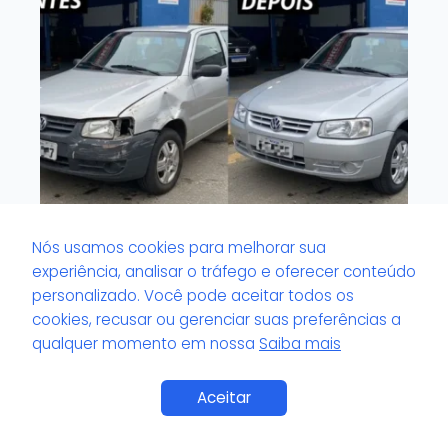
Nós usamos cookies para melhorar sua
O que é valor de pH no verniz?
experiência, analisar o tráfego e oferecer conteúdo
personalizado. Você pode aceitar todos os
cookies, recusar ou gerenciar suas preferências a
qualquer momento em nossa
Saiba mais
Saiba Mais
Aceitar