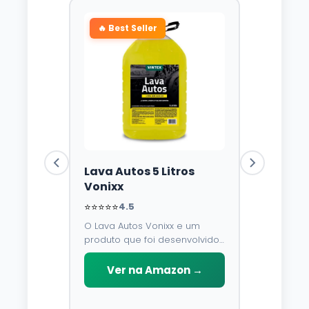
🔥 Best Seller
Lava Autos 5 Litros
Vonixx
⭐⭐⭐⭐⭐
4.5
O Lava Autos Vonixx e um
produto que foi desenvolvido
para limpar, proteger e
conservar a lataria do veiculo.
Ver na Amazon →
Por possuir pH neutro, pode
ser aplicado em qualquer
superficie sem correr o risco