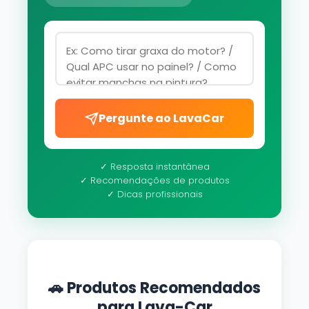
Pergunte ao LavaCar
✓ Resposta instantânea
✓ Recomendações de produtos
✓ Dicas profissionais
🚗 Produtos Recomendados
para Lava-Car