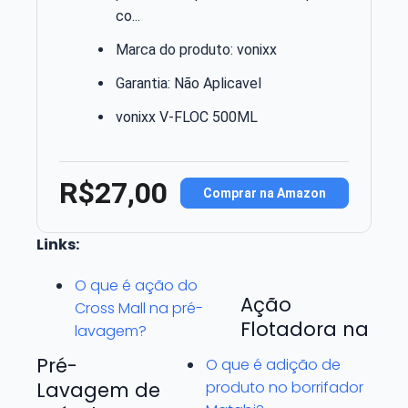
co...
Marca do produto: vonixx
Garantia: Não Aplicavel
vonixx V-FLOC 500ML
R$27,00
Comprar na Amazon
Links:
O que é ação do
Ação
Cross Mall na pré-
Flotadora na
lavagem?
Pré-
O que é adição de
Lavagem de
produto no borrifador