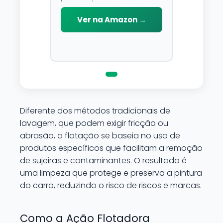
para limpar, proteger e
conservar a lataria do veiculo.
Ver na Amazon →
Por possuir pH neutro, pode
ser aplicado em qualquer
superficie sem correr o risco
de danifica-la.
Diferente dos métodos tradicionais de
lavagem, que podem exigir fricção ou
abrasão, a flotação se baseia no uso de
produtos específicos que facilitam a remoção
de sujeiras e contaminantes. O resultado é
uma limpeza que protege e preserva a pintura
do carro, reduzindo o risco de riscos e marcas.
Como a Ação Flotadora