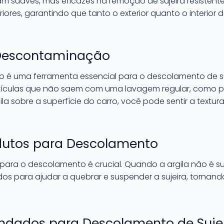
m suaves, mas eficazes na remoção de sujeira resistent
eriores, garantindo que tanto o exterior quanto o interior 
 Descontaminação
 é uma ferramenta essencial para o descolamento de suj
ículas que não saem com uma lavagem regular, como par
ila sobre a superfície do carro, você pode sentir a text
dutos para Descolamento
s para o descolamento é crucial. Quando a argila não é su
os para ajudar a quebrar e suspender a sujeira, tornand
dados para Descolamento de Suje