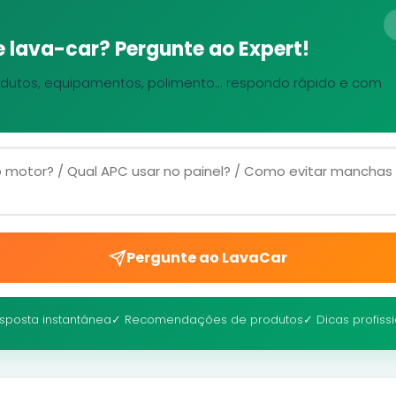
 lava-car? Pergunte ao Expert!
dutos, equipamentos, polimento... respondo rápido e com
Pergunte ao LavaCar
sposta instantânea
✓ Recomendações de produtos
✓ Dicas profiss