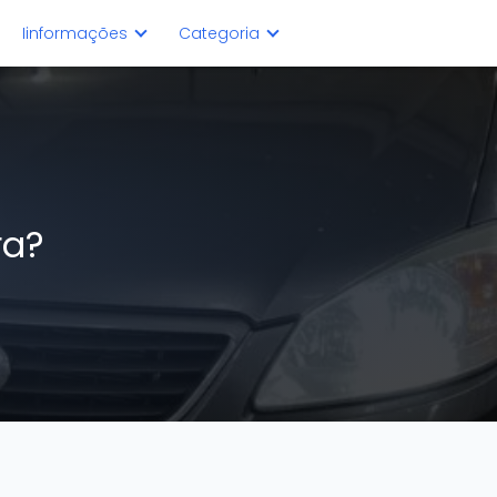
Iinformações
Categoria
ra?