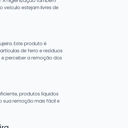
e. A higienização também
do veículo estejam livres de
eira. Este produto é
tículas de ferro e resíduos
ura e perceber a remoção dos
ficiente, produtos líquidos
o sua remoção mais fácil e
ira