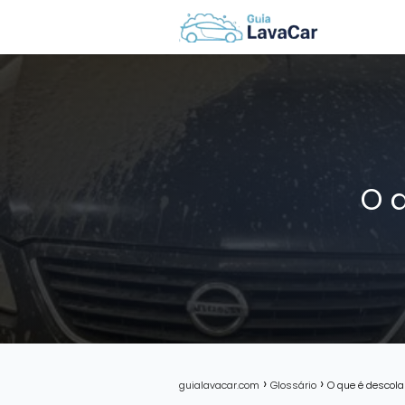
O 
guialavacar.com
Glossário
O que é descola