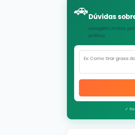
🚗
Dúvidas sobre
Lavagem, motor, pro
prática.
✓ Re