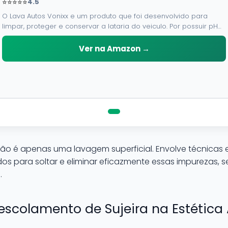
⭐⭐⭐⭐⭐
4.5
O Lava Autos Vonixx e um produto que foi desenvolvido para
limpar, proteger e conservar a lataria do veiculo. Por possuir pH
neutro, pode ser aplicado em qualquer superficie sem correr o
risco de danifica-la.
Ver na Amazon →
ão é apenas uma lavagem superficial. Envolve técnicas 
os para soltar e eliminar eficazmente essas impurezas,
.
escolamento de Sujeira na Estética