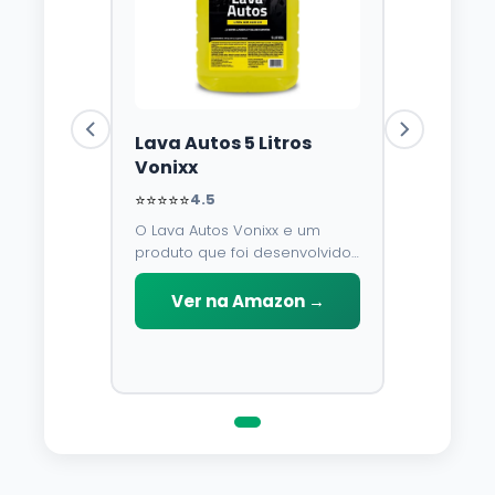
Lava Autos 5 Litros
Vonixx
⭐⭐⭐⭐⭐
4.5
O Lava Autos Vonixx e um
produto que foi desenvolvido
para limpar, proteger e
conservar a lataria do veiculo.
Ver na Amazon →
Por possuir pH neutro, pode
ser aplicado em qualquer
superficie sem correr o risco
de danifica-la.