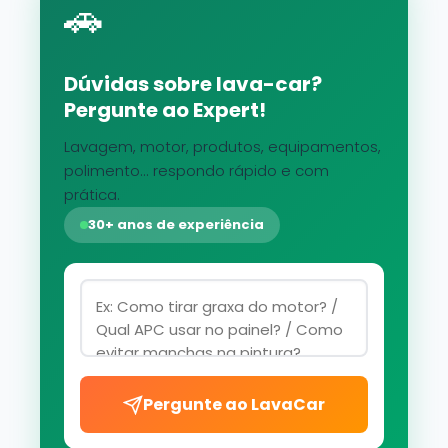
🚗
Dúvidas sobre lava-car?
Pergunte ao Expert!
Lavagem, motor, produtos, equipamentos,
polimento... respondo rápido e com
prática.
30+ anos de experiência
Pergunte ao LavaCar