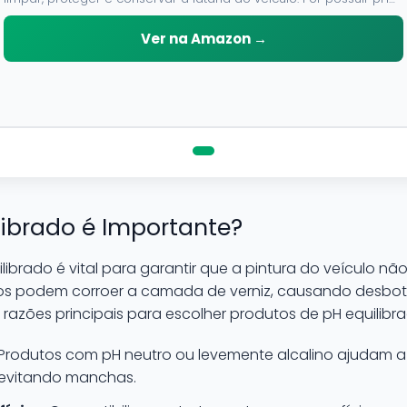
neutro, pode ser aplicado em qualquer superficie sem correr o
risco de danifica-la.
Ver na Amazon →
librado é Importante?
ilibrado é vital para garantir que a pintura do veículo nã
idos podem corroer a camada de verniz, causando desb
 razões principais para escolher produtos de pH equilibr
Produtos com pH neutro ou levemente alcalino ajudam a 
 evitando manchas.