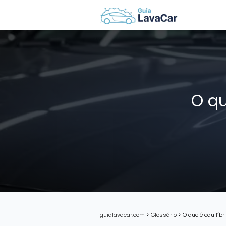
O qu
guialavacar.com
Glossário
O que é equilíb