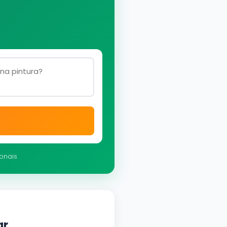
ionais
ar