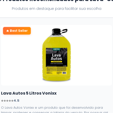
Produtos em destaque para facilitar sua escolha
🔥 Best Seller
Lava Autos 5 Litros Vonixx
⭐⭐⭐⭐⭐
4.5
O Lava Autos Vonixx e um produto que foi desenvolvido para
limpar, proteger e conservar a lataria do veiculo. Por possuir pH