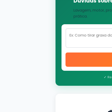
Dúvidas sobre
Lavagem, motor, pro
prática.
✓ Re
