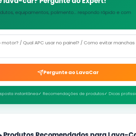
 lava-car? Pergunte ao Expert!
dutos, equipamentos, polimento... respondo rápido e com
Pergunte ao LavaCar
sposta instantânea
✓ Recomendações de produtos
✓ Dicas profiss
 Produtos Recomendados para Lava-C