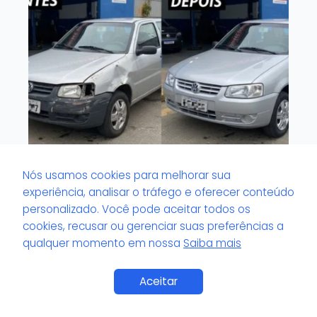
Nós usamos cookies para melhorar sua
O que é valor de pH no verniz?
experiência, analisar o tráfego e oferecer conteúdo
personalizado. Você pode aceitar todos os
cookies, recusar ou gerenciar suas preferências a
qualquer momento em nossa
Saiba mais
Aceitar