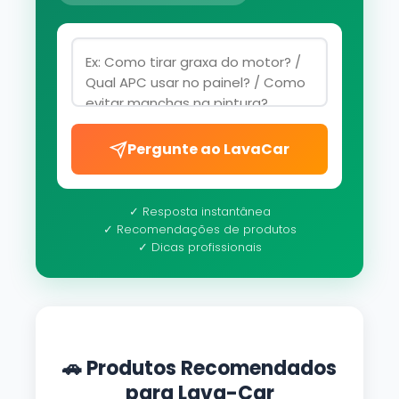
Pergunte ao LavaCar
✓ Resposta instantânea
✓ Recomendações de produtos
✓ Dicas profissionais
🚗 Produtos Recomendados
para Lava-Car