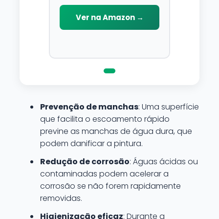
para limpar, proteger e
conservar a lataria do veiculo.
Ver na Amazon →
Por possuir pH neutro, pode
ser aplicado em qualquer
superficie sem correr o risco
de danifica-la.
Prevenção de manchas
: Uma superfície
que facilita o escoamento rápido
previne as manchas de água dura, que
podem danificar a pintura.
Redução de corrosão
: Águas ácidas ou
contaminadas podem acelerar a
corrosão se não forem rapidamente
removidas.
Higienização eficaz
: Durante a