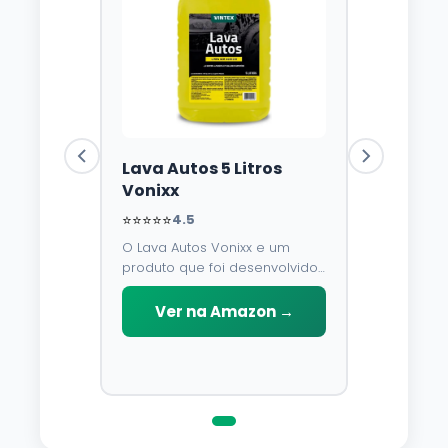
Lava Autos 5 Litros
Vonixx
⭐⭐⭐⭐⭐
4.5
O Lava Autos Vonixx e um
produto que foi desenvolvido
para limpar, proteger e
conservar a lataria do veiculo.
Ver na Amazon →
Por possuir pH neutro, pode
ser aplicado em qualquer
superficie sem correr o risco
de danifica-la.