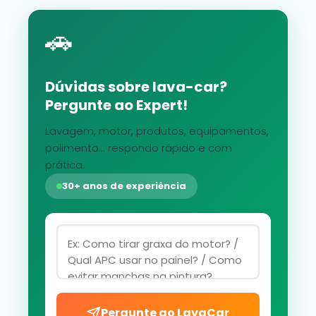
🚗
Dúvidas sobre lava-car?
Pergunte ao Expert!
Lavagem, motor, produtos, equipamentos,
polimento... respondo rápido e com
prática.
30+ anos de experiência
Pergunte ao LavaCar