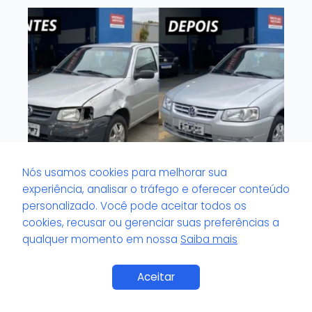
Nós usamos cookies para melhorar sua
experiência, analisar o tráfego e oferecer conteúdo
personalizado. Você pode aceitar todos os
O que é valor de pH no verniz?
cookies, recusar ou gerenciar suas preferências a
qualquer momento em nossa
Saiba mais
Aceitar