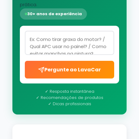
prática.
30+ anos de experiência
Pergunte ao LavaCar
✓ Resposta instantânea
✓ Recomendações de produtos
✓ Dicas profissionais