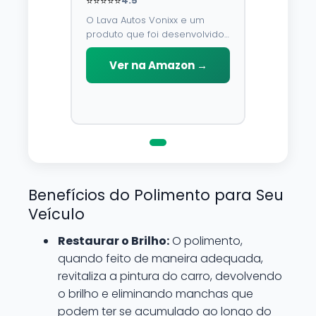
⭐⭐⭐⭐⭐
4.5
O Lava Autos Vonixx e um
produto que foi desenvolvido
para limpar, proteger e
conservar a lataria do veiculo.
Ver na Amazon →
Por possuir pH neutro, pode
ser aplicado em qualquer
superficie sem correr o risco
de danifica-la.
Benefícios do Polimento para Seu
Veículo
Restaurar o Brilho:
O polimento,
quando feito de maneira adequada,
revitaliza a pintura do carro, devolvendo
o brilho e eliminando manchas que
podem ter se acumulado ao longo do