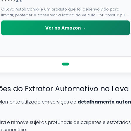
⭐⭐⭐⭐⭐
4.5
O Lava Autos Vonixx e um produto que foi desenvolvido para
limpar, proteger e conservar a lataria do veiculo. Por possuir pH
neutro, pode ser aplicado em qualquer superficie sem correr o
risco de danifica-la.
Ver na Amazon →
ações do Extrator Automotivo no Lava
lamente utilizado em serviços de
detalhamento auto
ira e remove sujeiras profundas de carpetes e estofad
 superfície.