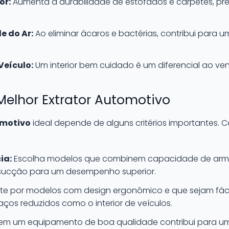
or:
Aumenta a durabilidade de estofados e carpetes, pres
e do Ar:
Ao eliminar ácaros e bactérias, contribui para 
Veículo:
Um interior bem cuidado é um diferencial ao ve
Melhor Extrator Automotivo
omotivo
ideal depende de alguns critérios importantes. C
ia:
Escolha modelos que combinem capacidade de ar
sucção para um desempenho superior.
e por modelos com design ergonômico e que sejam fác
ços reduzidos como o interior de veículos.
 em um equipamento de boa qualidade contribui para uma