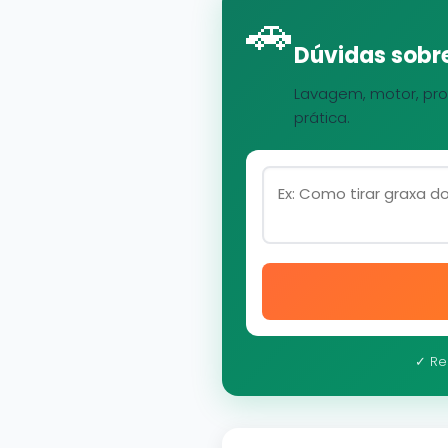
🚗
Dúvidas sobre
Lavagem, motor, pro
prática.
✓ Re