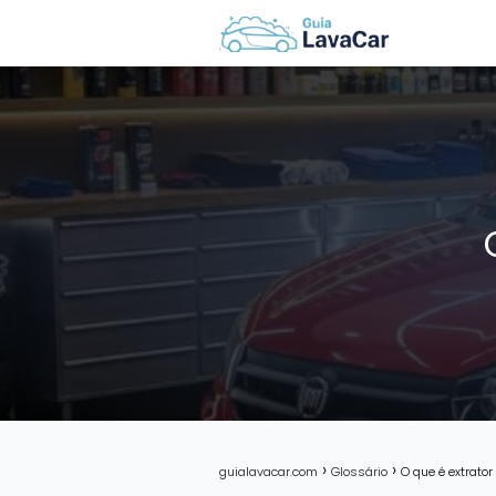
guialavacar.com
Glossário
O que é extrato