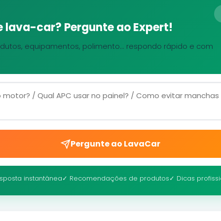
 lava-car? Pergunte ao Expert!
dutos, equipamentos, polimento... respondo rápido e com
Pergunte ao LavaCar
sposta instantânea
✓ Recomendações de produtos
✓ Dicas profiss