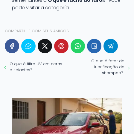
semelhantes a
O que é facho do farol?
você
pode visitar a categoría .
COMPARTILHE COM SEUS AMIGOS
O que é fator de
O que é filtro UV em ceras
lubrificação do
e selantes?
shampoo?