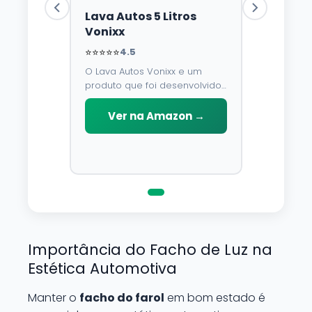
Lava Autos 5 Litros
Vonixx
⭐⭐⭐⭐⭐
4.5
O Lava Autos Vonixx e um
produto que foi desenvolvido
para limpar, proteger e
conservar a lataria do veiculo.
Ver na Amazon →
Por possuir pH neutro, pode
ser aplicado em qualquer
superficie sem correr o risco
de danifica-la.
Importância do Facho de Luz na
Estética Automotiva
Manter o
facho do farol
em bom estado é