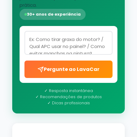
prática.
30+ anos de experiência
Pergunte ao LavaCar
✓ Resposta instantânea
✓ Recomendações de produtos
✓ Dicas profissionais