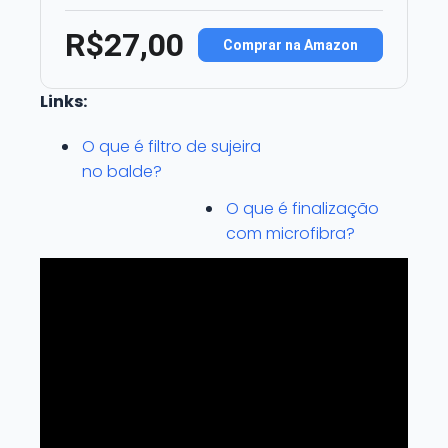
R$27,00
Comprar na Amazon
Links:
O que é filtro de sujeira
no balde?
O que é finalização
com microfibra?