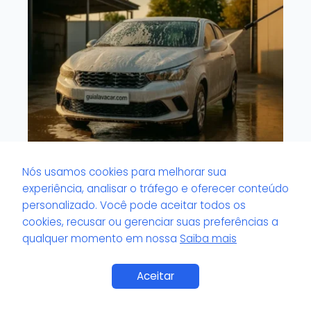
Nós usamos cookies para melhorar sua
O que é ventilação cruzada durante a
experiência, analisar o tráfego e oferecer conteúdo
secagem?
personalizado. Você pode aceitar todos os
cookies, recusar ou gerenciar suas preferências a
qualquer momento em nossa
Saiba mais
Saiba Mais
Aceitar