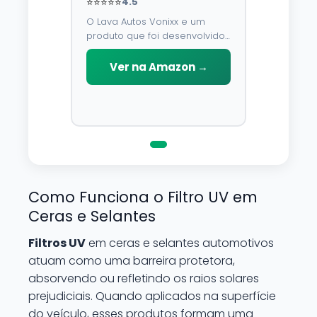
⭐⭐⭐⭐⭐
4.5
O Lava Autos Vonixx e um
produto que foi desenvolvido
para limpar, proteger e
conservar a lataria do veiculo.
Ver na Amazon →
Por possuir pH neutro, pode
ser aplicado em qualquer
superficie sem correr o risco
de danifica-la.
Como Funciona o Filtro UV em
Ceras e Selantes
Filtros UV
em ceras e selantes automotivos
atuam como uma barreira protetora,
absorvendo ou refletindo os raios solares
prejudiciais. Quando aplicados na superfície
do veículo, esses produtos formam uma