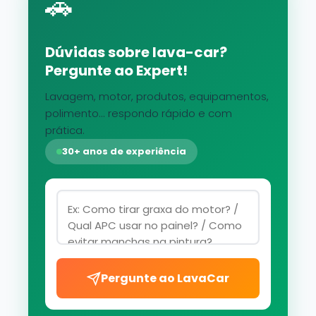
🚗
Dúvidas sobre lava-car?
Pergunte ao Expert!
Lavagem, motor, produtos, equipamentos,
polimento... respondo rápido e com
prática.
30+ anos de experiência
Pergunte ao LavaCar