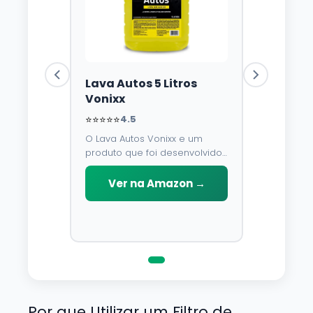
Lava Autos 5 Litros
Vonixx
⭐⭐⭐⭐⭐
4.5
O Lava Autos Vonixx e um
produto que foi desenvolvido
para limpar, proteger e
conservar a lataria do veiculo.
Ver na Amazon →
Por possuir pH neutro, pode
ser aplicado em qualquer
superficie sem correr o risco
de danifica-la.
Por que Utilizar um Filtro de