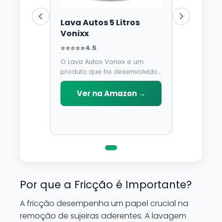
Lava Autos 5 Litros
Vonixx
⭐⭐⭐⭐⭐
4.5
O Lava Autos Vonixx e um
produto que foi desenvolvido
para limpar, proteger e
conservar a lataria do veiculo.
Ver na Amazon →
Por possuir pH neutro, pode
ser aplicado em qualquer
superficie sem correr o risco
de danifica-la.
Por que a Fricção é Importante?
A fricção desempenha um papel crucial na
remoção de sujeiras aderentes. A lavagem