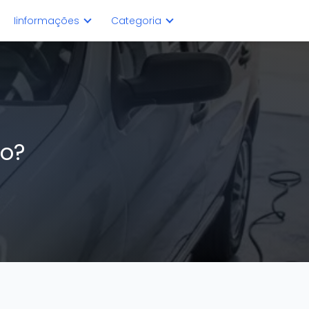
Iinformações
Categoria
do?