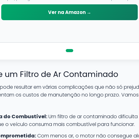
neutro, pode ser aplicado em qualquer superficie sem correr o
risco de danifica-la.
Ver na Amazon →
 um Filtro de Ar Contaminado
o pode resultar em várias complicações que não só prej
tam os custos de manutenção no longo prazo. Vamos e
a do Combustível:
Um filtro de ar contaminado dificulta
e o veículo consuma mais combustível para funcionar.
omprometida:
Com menos ar, o motor não consegue alc