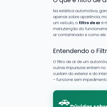
O que é filtro de
Na estética automotiva, gar
apenas sobre aparência, ma
um veículo, o
filtro de ar
é m
manutenção do funcionament
ar contaminado e como ele 
Entendendo o Filt
O filtro de ar de um automóv
outras impurezas entrem no 
cuidam do exterior e do inte
– funcione sem impedimento
🚗
Dúvidas sobre