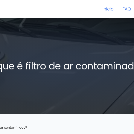
Inicio
FAQ
que é filtro de ar contamina
de ar contaminado?