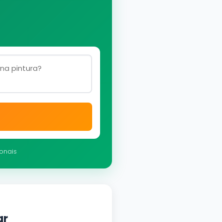
ionais
ar