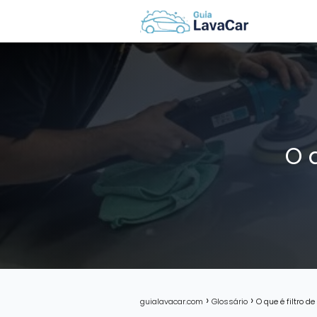
O 
guialavacar.com
Glossário
O que é filtro 