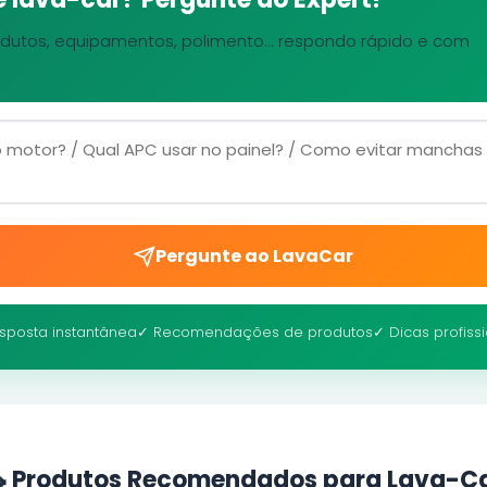
dutos, equipamentos, polimento... respondo rápido e com
Pergunte ao LavaCar
sposta instantânea
✓ Recomendações de produtos
✓ Dicas profiss
 Produtos Recomendados para Lava-C