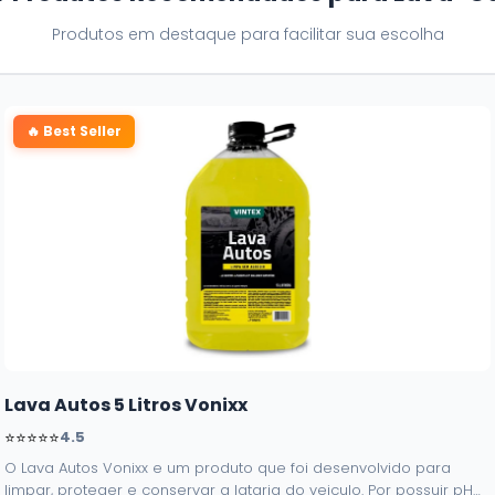
Produtos em destaque para facilitar sua escolha
🔥 Best Seller
Lava Autos 5 Litros Vonixx
⭐⭐⭐⭐⭐
4.5
O Lava Autos Vonixx e um produto que foi desenvolvido para
limpar, proteger e conservar a lataria do veiculo. Por possuir pH