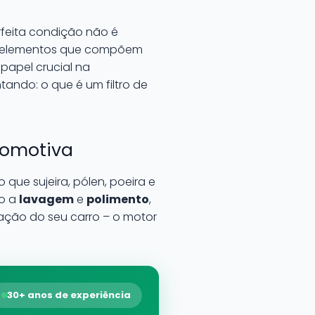
rfeita condição não é
os elementos que compõem
papel crucial na
ndo: o que é um filtro de
utomotiva
que sujeira, pólen, poeira e
mo a
lavagem
e
polimento
,
oração do seu carro – o motor
30+ anos de experiência