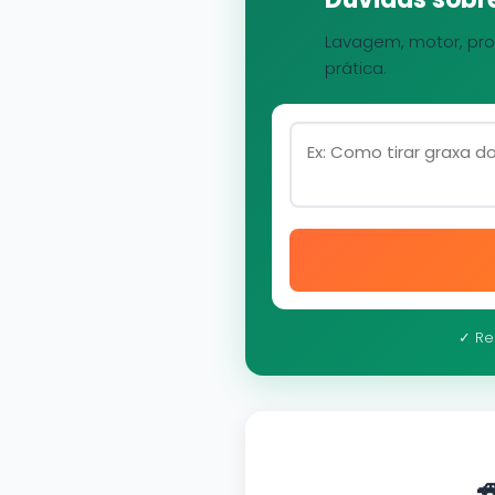
Lavagem, motor, pro
prática.
✓ Re
