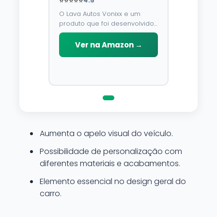
⭐⭐⭐⭐⭐
4.5
O Lava Autos Vonixx e um
produto que foi desenvolvido
para limpar, proteger e
conservar a lataria do veiculo.
Ver na Amazon →
Por possuir pH neutro, pode
ser aplicado em qualquer
superficie sem correr o risco
de danifica-la.
Aumenta o apelo visual do veículo.
Possibilidade de personalização com
diferentes materiais e acabamentos.
Elemento essencial no design geral do
carro.