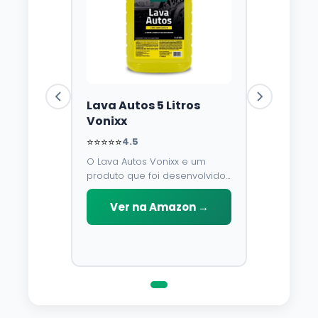
Lava Autos 5 Litros
Vonixx
⭐⭐⭐⭐⭐
4.5
O Lava Autos Vonixx e um
produto que foi desenvolvido
para limpar, proteger e
conservar a lataria do veiculo.
Ver na Amazon →
Por possuir pH neutro, pode
ser aplicado em qualquer
superficie sem correr o risco
de danifica-la.