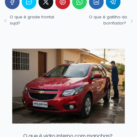
O que é grade frontal
O que é gatilho do
suja?
borrifador?
O que é vidro interno com manchas?