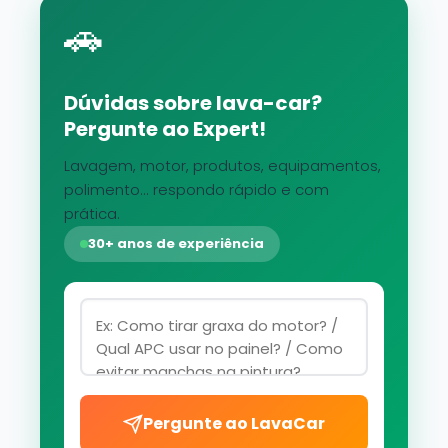
🚗
Dúvidas sobre lava-car?
Pergunte ao Expert!
Lavagem, motor, produtos, equipamentos,
polimento... respondo rápido e com
prática.
30+ anos de experiência
Pergunte ao LavaCar