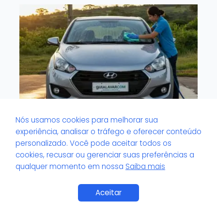
Nós usamos cookies para melhorar sua
experiência, analisar o tráfego e oferecer conteúdo
O que é vidro externo com marcas de
personalizado. Você pode aceitar todos os
água?
cookies, recusar ou gerenciar suas preferências a
qualquer momento em nossa
Saiba mais
Saiba Mais
Aceitar