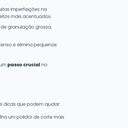
itas imperfeições na
feitos mais acentuados.
 de granulação grossa,
ntenso e elimina pequenas
é um
passo crucial
no
as dicas que podem ajudar:
olha um polidor de corte mais