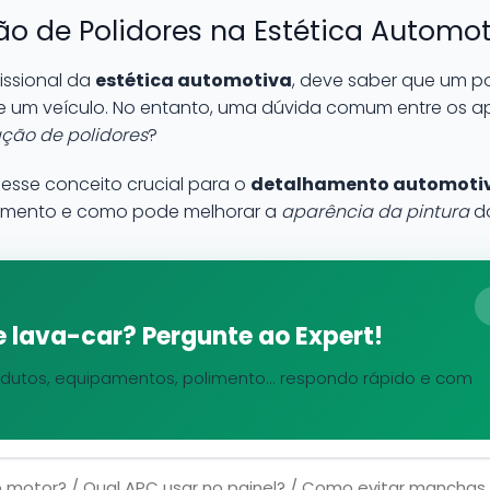
o de Polidores na Estética Automo
issional da
estética automotiva
, deve saber que um p
de um veículo. No entanto, uma dúvida comum entre os ap
ção de polidores
?
 esse conceito crucial para o
detalhamento automoti
olimento e como pode melhorar a
aparência da pintura
do
 lava-car? Pergunte ao Expert!
dutos, equipamentos, polimento... respondo rápido e com