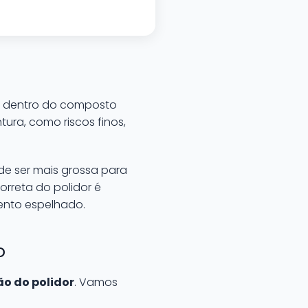
as dentro do composto
tura, como riscos finos,
e ser mais grossa para
rreta do polidor é
nto espelhado.
o
o do polidor
. Vamos