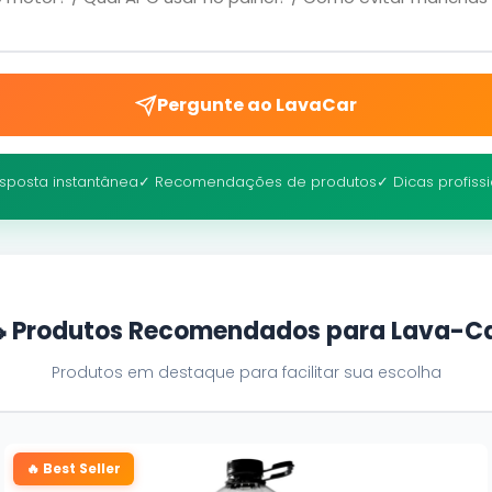
Pergunte ao LavaCar
sposta instantânea
✓ Recomendações de produtos
✓ Dicas profiss
 Produtos Recomendados para Lava-C
Produtos em destaque para facilitar sua escolha
🔥 Best Seller