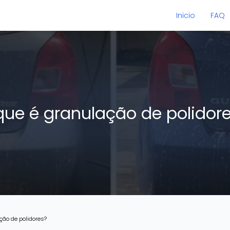
Inicio
FAQ
que é granulação de polidor
ção de polidores?