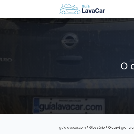
O 
guialavacar.com
Glossário
O que é granula