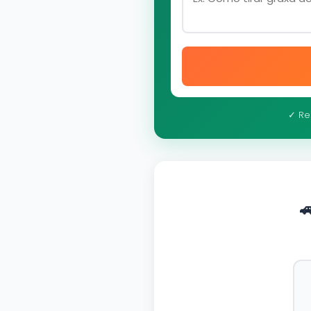
✓ Re
