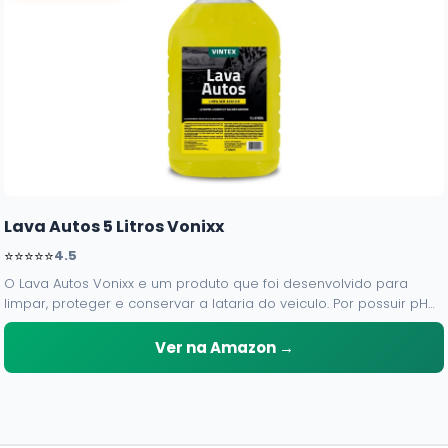
Lava Autos 5 Litros Vonixx
⭐⭐⭐⭐⭐
4.5
O Lava Autos Vonixx e um produto que foi desenvolvido para
limpar, proteger e conservar a lataria do veiculo. Por possuir pH
neutro, pode ser aplicado em qualquer superficie sem correr o
risco de danifica-la.
Ver na Amazon →