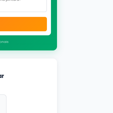
ionais
ar