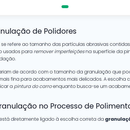
nulação de Polidores
se refere ao tamanho das partículas abrasivas contid
ão usados para
remover imperfeições
na superfície da pin
idação.
ariam de acordo com o tamanho da granulação que pod
ais fina para acabamentos mais delicados. A escolha co
icar a
pintura do carro
enquanto busca-se um acabame
ranulação no Processo de Poliment
está diretamente ligado à escolha correta da
granulaçã