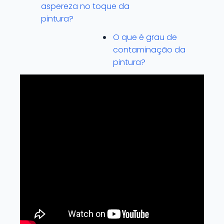
aspereza no toque da
pintura?
O que é grau de
contaminação da
pintura?