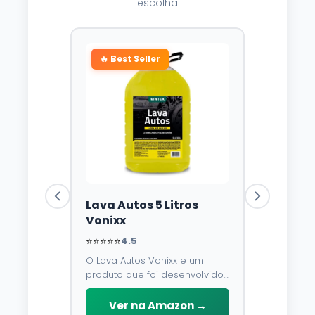
escolha
🔥 Best Seller
Lava Autos 5 Litros
Vonixx
⭐⭐⭐⭐⭐
4.5
O Lava Autos Vonixx e um
produto que foi desenvolvido
para limpar, proteger e
conservar a lataria do veiculo.
Ver na Amazon →