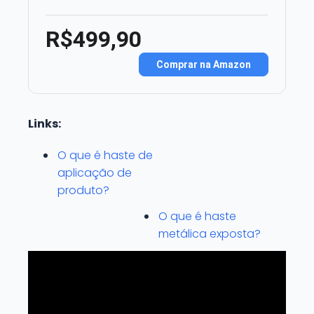
R$499,90
Comprar na Amazon
Links:
O que é haste de
aplicação de
produto?
O que é haste
metálica exposta?