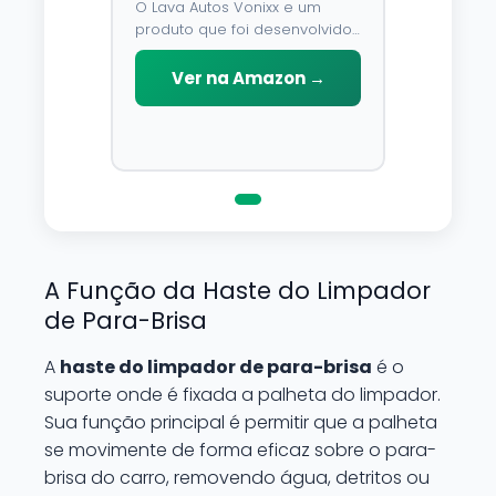
O Lava Autos Vonixx e um
produto que foi desenvolvido
para limpar, proteger e
conservar a lataria do veiculo.
Ver na Amazon →
Por possuir pH neutro, pode
ser aplicado em qualquer
superficie sem correr o risco
de danifica-la.
A Função da Haste do Limpador
de Para-Brisa
A
haste do limpador de para-brisa
é o
suporte onde é fixada a palheta do limpador.
Sua função principal é permitir que a palheta
se movimente de forma eficaz sobre o para-
brisa do carro, removendo água, detritos ou