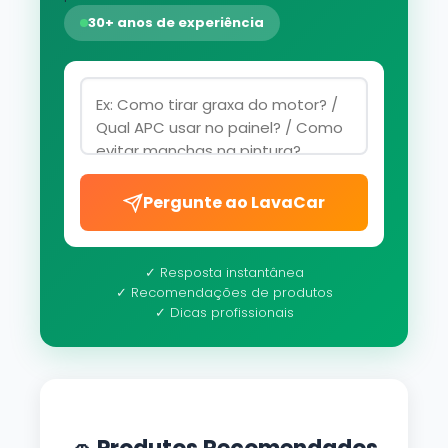
30+ anos de experiência
Pergunte ao LavaCar
✓ Resposta instantânea
✓ Recomendações de produtos
✓ Dicas profissionais