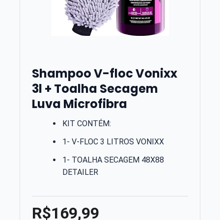
Shampoo V-floc Vonixx
3l + Toalha Secagem
Luva Microfibra
KIT CONTÉM:
1- V-FLOC 3 LITROS VONIXX
1- TOALHA SECAGEM 48X88
DETAILER
R$169,99