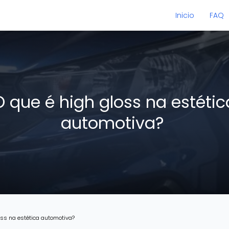
Inicio
FAQ
O que é high gloss na estétic
automotiva?
oss na estética automotiva?