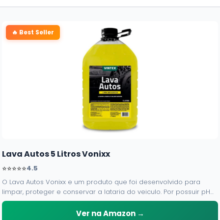
🔥 Best Seller
Lava Autos 5 Litros Vonixx
⭐⭐⭐⭐⭐
4.5
O Lava Autos Vonixx e um produto que foi desenvolvido para
limpar, proteger e conservar a lataria do veiculo. Por possuir pH
neutro, pode ser aplicado em qualquer superficie sem correr o
risco de danifica-la.
Ver na Amazon →