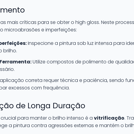
limento
 mais críticas para se obter o high gloss. Neste process
o microabrasões e imperfeições:
perfeições:
Inspecione a pintura sob luz intensa para ide
 brilho.
 Ferramenta:
Utilize compostos de polimento de qualida
ssário.
aplicação correta requer técnica e paciência, sendo fu
par excessos com frequência.
teção de Longa Duração
rucial para manter o brilho intenso é a
vitrificação
. T
e a pintura contra agressões externas e mantém o bril