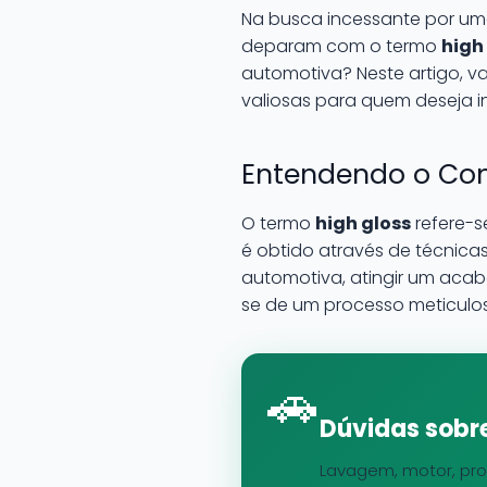
Na busca incessante por uma
deparam com o termo
high
automotiva? Neste artigo, va
valiosas para quem deseja i
Entendendo o Con
O termo
high gloss
refere-s
é obtido através de técnic
automotiva, atingir um acaba
se de um processo meticuloso
🚗
Dúvidas sobre
Lavagem, motor, pro