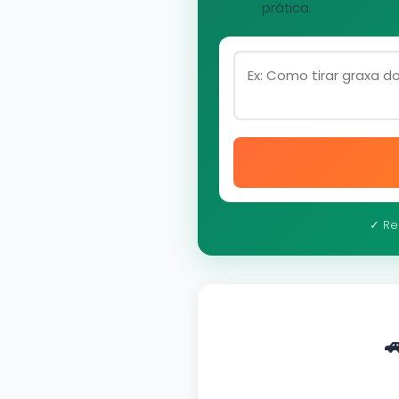
prática.
✓ Re
