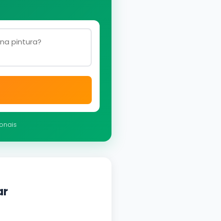
ionais
ar