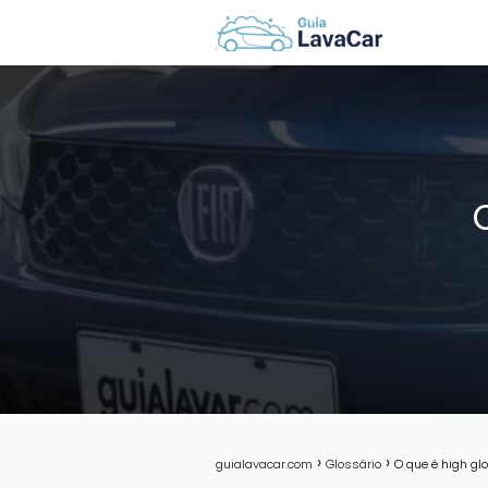
guialavacar.com
Glossário
O que é high gl