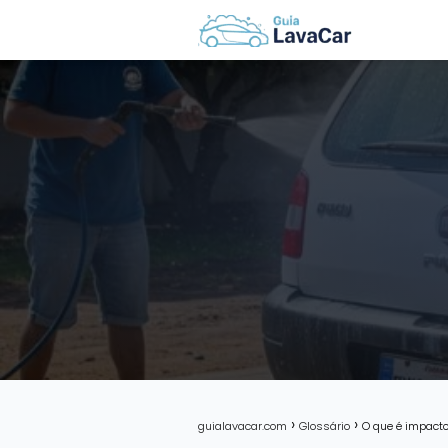
guialavacar.com
Glossário
O que é impacto