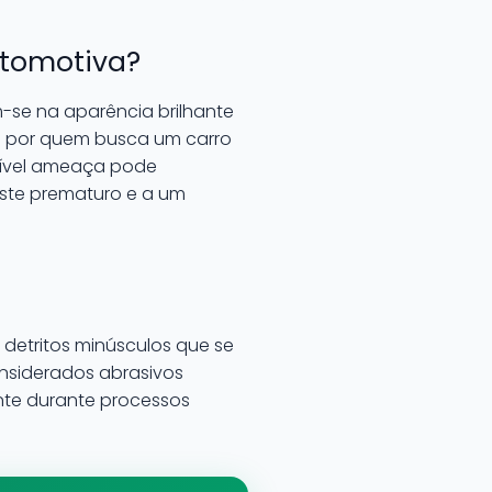
utomotiva?
-se na aparência brilhante
os por quem busca um carro
isível ameaça pode
aste prematuro e a um
s detritos minúsculos que se
onsiderados abrasivos
nte durante processos