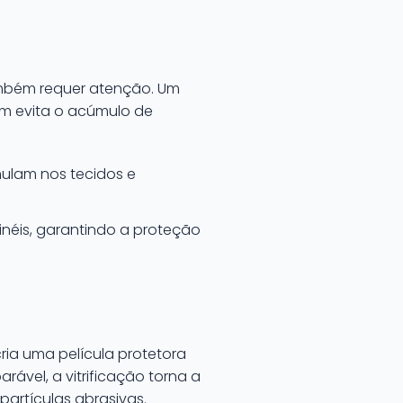
também requer atenção. Um
m evita o acúmulo de
mulam nos tecidos e
inéis, garantindo a proteção
cria uma película protetora
rável, a vitrificação torna a
partículas abrasivas.