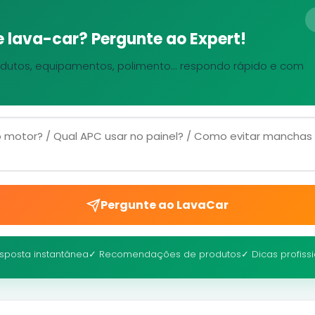
 lava-car? Pergunte ao Expert!
dutos, equipamentos, polimento... respondo rápido e com
Pergunte ao LavaCar
sposta instantânea
✓ Recomendações de produtos
✓ Dicas profiss