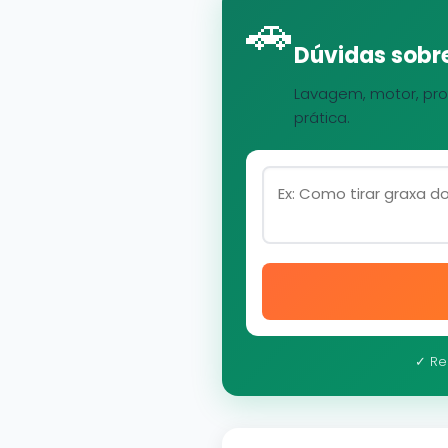
🚗
Dúvidas sobre
Lavagem, motor, pro
prática.
✓ Re