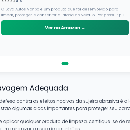
⭐⭐⭐⭐⭐
4.5
O Lava Autos Vonixx e um produto que foi desenvolvido para
limpar, proteger e conservar a lataria do veiculo. Por possuir pH
neutro, pode ser aplicado em qualquer superficie sem correr o
risco de danifica-la.
Ver na Amazon →
Lavagem Adequada
defesa contra os efeitos nocivos da sujeira abrasiva é a
stão algumas dicas importantes para proteger seu carro
 aplicar qualquer produto de limpeza, certifique-se de 
ra minimizar o risco de arranhões.