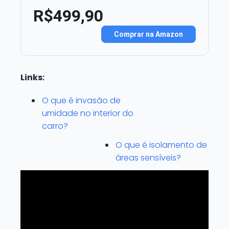
R$499,90
Comprar na Amazon
Links:
O que é invasão de
umidade no interior do
carro?
O que é isolamento de
áreas sensíveis?