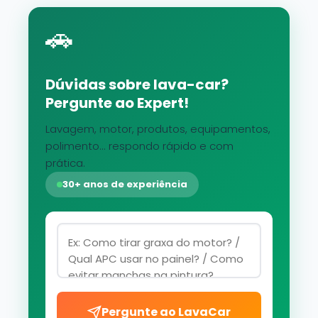
🚗
Dúvidas sobre lava-car?
Pergunte ao Expert!
Lavagem, motor, produtos, equipamentos,
polimento... respondo rápido e com
prática.
30+ anos de experiência
Pergunte ao LavaCar