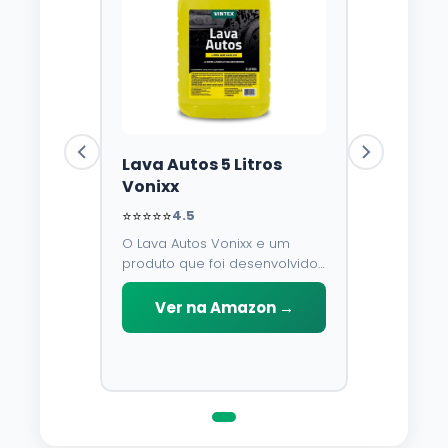
Lava Autos 5 Litros
Vonixx
⭐⭐⭐⭐⭐
4.5
O Lava Autos Vonixx e um
produto que foi desenvolvido
para limpar, proteger e
conservar a lataria do veiculo.
Ver na Amazon →
Por possuir pH neutro, pode
ser aplicado em qualquer
superficie sem correr o risco
de danifica-la.