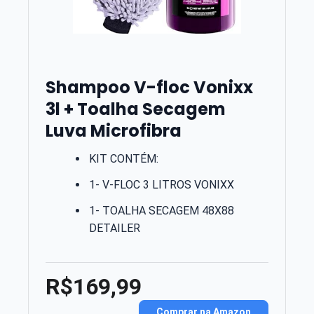
Shampoo V-floc Vonixx
3l + Toalha Secagem
Luva Microfibra
KIT CONTÉM:
1- V-FLOC 3 LITROS VONIXX
1- TOALHA SECAGEM 48X88
DETAILER
R$169,99
Comprar na Amazon