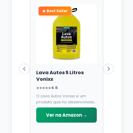
🔥 Best Seller
Lava Autos 5 Litros
Vonixx
⭐⭐⭐⭐⭐
4.5
O Lava Autos Vonixx e um
produto que foi desenvolvido
para limpar, proteger e
conservar a lataria do veiculo.
Ver na Amazon →
Por possuir pH neutro, pode
ser aplicado em qualquer
superficie sem correr o risco