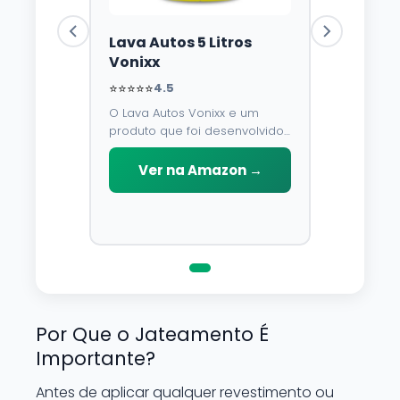
Lava Autos 5 Litros
Vonixx
⭐⭐⭐⭐⭐
4.5
O Lava Autos Vonixx e um
produto que foi desenvolvido
para limpar, proteger e
conservar a lataria do veiculo.
Ver na Amazon →
Por possuir pH neutro, pode
ser aplicado em qualquer
superficie sem correr o risco
de danifica-la.
Por Que o Jateamento É
Importante?
Antes de aplicar qualquer revestimento ou