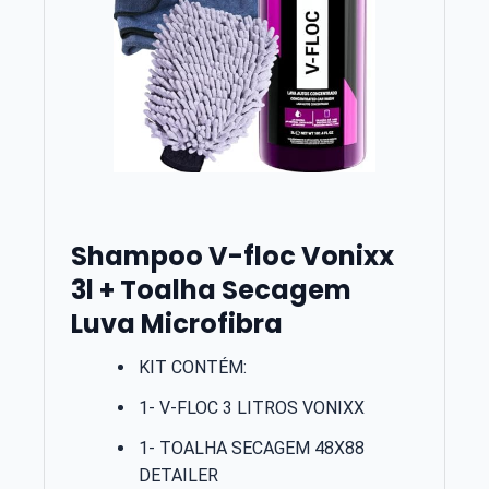
Shampoo V-floc Vonixx
3l + Toalha Secagem
Luva Microfibra
KIT CONTÉM:
1- V-FLOC 3 LITROS VONIXX
1- TOALHA SECAGEM 48X88
DETAILER