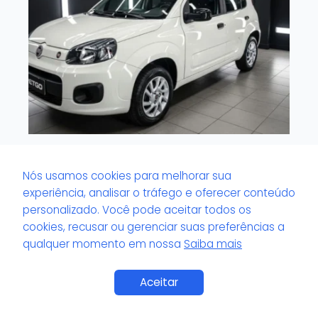
O que é viscosidade do pretinho de
Nós usamos cookies para melhorar sua
pneu?
experiência, analisar o tráfego e oferecer conteúdo
personalizado. Você pode aceitar todos os
cookies, recusar ou gerenciar suas preferências a
qualquer momento em nossa
Saiba mais
Saiba Mais
Aceitar